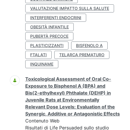
VALUTAZIONE IMPATTO SULLA SALUTE
INTERFERENTI ENDOCRINI
OBESITÀ INFANTILE
PUBERTÀ PRECOCE
PLASTICIZZANTI
BISFENOLO A
FTALATI
TELARCA PREMATURO
INQUINAME
Toxicological Assessment of Oral Co-
Exposure to Bisphenol A (BPA) and
Bis(2-ethylhexyl) Phthalate (DEHP) in
Juvenile Rats at Environmentally
Relevant Dose Levels: Evaluation of the
Synergic, Additive or Antagonistic Effects
Contenuto Web
Risultati di Life Persuaded sullo studio