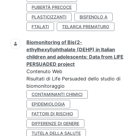
PUBERTÀ PRECOCE
PLASTICIZZANTI
BISFENOLO A
FTALATI
TELARCA PREMATURO
Biomonitoring of Bis(2-
ethylhexyl)phthalate (DEHP) in Italian
children and adolescents: Data from LIFE
PERSUADED project
Contenuto Web
Risultati di Life Persuaded dello studio di
biomonitoraggio
CONTAMINANTI CHIMICI
EPIDEMIOLOGIA
FATTORI DI RISCHIO
DIFFERENZE DI GENERE
TUTELA DELLA SALUTE