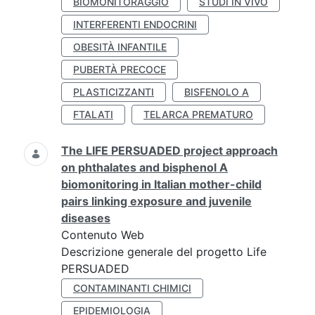
BIOMONITORAGGIO
STUDI IN VIVO
INTERFERENTI ENDOCRINI
OBESITÀ INFANTILE
PUBERTÀ PRECOCE
PLASTICIZZANTI
BISFENOLO A
FTALATI
TELARCA PREMATURO
The LIFE PERSUADED project approach
on phthalates and bisphenol A
biomonitoring in Italian mother-child
pairs linking exposure and juvenile
diseases
Contenuto Web
Descrizione generale del progetto Life
PERSUADED
CONTAMINANTI CHIMICI
EPIDEMIOLOGIA