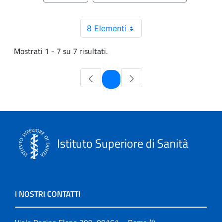
8 Elementi
Mostrati 1 - 7 su 7 risultati.
Pagina
1
Istituto Superiore di Sanità
I NOSTRI CONTATTI