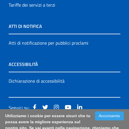
Tariffe dei servizi a terzi
ATTI DI NOTIFICA
Atti di notificazione per pubblici proclami
ACCESSIBILITÀ
Dichiarazione di accessibilità
Seguici su:
Utilizziamo i cookie per essere sicuri che tu
Acconsento
Accessibilità: form di segnalazione di prima istanza per
possa avere la migliore esperienza sul
nostro sito. Se vai avanti nella navigazione, riteniamo che