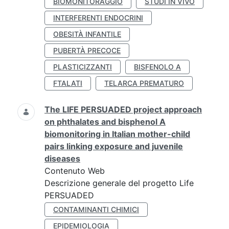
BIOMONITORAGGIO
STUDI IN VIVO
INTERFERENTI ENDOCRINI
OBESITÀ INFANTILE
PUBERTÀ PRECOCE
PLASTICIZZANTI
BISFENOLO A
FTALATI
TELARCA PREMATURO
The LIFE PERSUADED project approach
on phthalates and bisphenol A
biomonitoring in Italian mother-child
pairs linking exposure and juvenile
diseases
Contenuto Web
Descrizione generale del progetto Life
PERSUADED
CONTAMINANTI CHIMICI
EPIDEMIOLOGIA