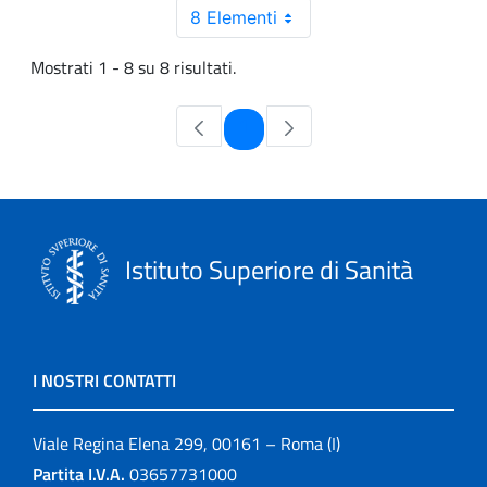
8 Elementi
Mostrati 1 - 8 su 8 risultati.
Pagina
1
Istituto Superiore di Sanità
I NOSTRI CONTATTI
Viale Regina Elena 299, 00161 – Roma (I)
Partita I.V.A.
03657731000