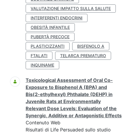
VALUTAZIONE IMPATTO SULLA SALUTE
INTERFERENTI ENDOCRINI
OBESITÀ INFANTILE
PUBERTÀ PRECOCE
PLASTICIZZANTI
BISFENOLO A
FTALATI
TELARCA PREMATURO
INQUINAME
Toxicological Assessment of Oral Co-
Exposure to Bisphenol A (BPA) and
Bis(2-ethylhexyl) Phthalate (DEHP) in
Juvenile Rats at Environmentally
Relevant Dose Levels: Evaluation of the
Synergic, Additive or Antagonistic Effects
Contenuto Web
Risultati di Life Persuaded sullo studio