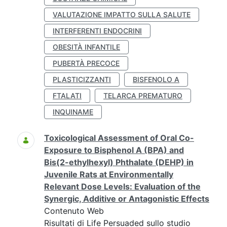
VALUTAZIONE IMPATTO SULLA SALUTE
INTERFERENTI ENDOCRINI
OBESITÀ INFANTILE
PUBERTÀ PRECOCE
PLASTICIZZANTI
BISFENOLO A
FTALATI
TELARCA PREMATURO
INQUINAME
Toxicological Assessment of Oral Co-
Exposure to Bisphenol A (BPA) and
Bis(2-ethylhexyl) Phthalate (DEHP) in
Juvenile Rats at Environmentally
Relevant Dose Levels: Evaluation of the
Synergic, Additive or Antagonistic Effects
Contenuto Web
Risultati di Life Persuaded sullo studio