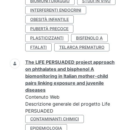
BIOMONITORAGGIO
STUDI IN VIVO
INTERFERENTI ENDOCRINI
OBESITÀ INFANTILE
PUBERTÀ PRECOCE
PLASTICIZZANTI
BISFENOLO A
FTALATI
TELARCA PREMATURO
The LIFE PERSUADED project approach
on phthalates and bisphenol A
biomonitoring in Italian mother-child
pairs linking exposure and juvenile
diseases
Contenuto Web
Descrizione generale del progetto Life
PERSUADED
CONTAMINANTI CHIMICI
EPIDEMIOLOGIA