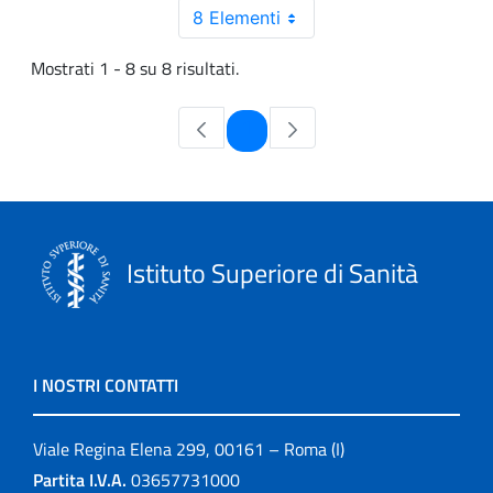
8 Elementi
Mostrati 1 - 8 su 8 risultati.
Pagina
1
Istituto Superiore di Sanità
I NOSTRI CONTATTI
Viale Regina Elena 299, 00161 – Roma (I)
Partita I.V.A.
03657731000