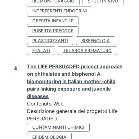
BIOMONITORAGGIO
STUDI IN VIVO
INTERFERENTI ENDOCRINI
OBESITÀ INFANTILE
PUBERTÀ PRECOCE
PLASTICIZZANTI
BISFENOLO A
FTALATI
TELARCA PREMATURO
The LIFE PERSUADED project approach
on phthalates and bisphenol A
biomonitoring in Italian mother-child
pairs linking exposure and juvenile
diseases
Contenuto Web
Descrizione generale del progetto Life
PERSUADED
CONTAMINANTI CHIMICI
EPIDEMIOLOGIA