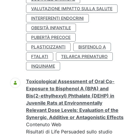
VALUTAZIONE IMPATTO SULLA SALUTE
INTERFERENTI ENDOCRINI
OBESITÀ INFANTILE
PUBERTÀ PRECOCE
PLASTICIZZANTI
BISFENOLO A
FTALATI
TELARCA PREMATURO
INQUINAME
Toxicological Assessment of Oral Co-
Exposure to Bisphenol A (BPA) and
Bis(2-ethylhexyl) Phthalate (DEHP) in
Juvenile Rats at Environmentally
Relevant Dose Levels: Evaluation of the
Synergic, Additive or Antagonistic Effects
Contenuto Web
Risultati di Life Persuaded sullo studio