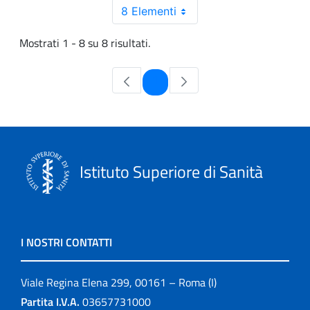
8 Elementi
Mostrati 1 - 8 su 8 risultati.
Pagina
1
Istituto Superiore di Sanità
I NOSTRI CONTATTI
Viale Regina Elena 299, 00161 – Roma (I)
Partita I.V.A.
03657731000