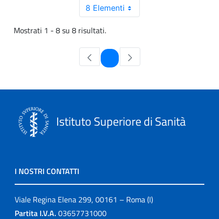
8 Elementi
Mostrati 1 - 8 su 8 risultati.
Pagina
1
Istituto Superiore di Sanità
I NOSTRI CONTATTI
Viale Regina Elena 299, 00161 – Roma (I)
Partita I.V.A.
03657731000