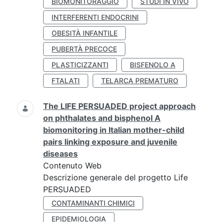
BIOMONITORAGGIO
STUDI IN VIVO
INTERFERENTI ENDOCRINI
OBESITÀ INFANTILE
PUBERTÀ PRECOCE
PLASTICIZZANTI
BISFENOLO A
FTALATI
TELARCA PREMATURO
The LIFE PERSUADED project approach
on phthalates and bisphenol A
biomonitoring in Italian mother-child
pairs linking exposure and juvenile
diseases
Contenuto Web
Descrizione generale del progetto Life
PERSUADED
CONTAMINANTI CHIMICI
EPIDEMIOLOGIA