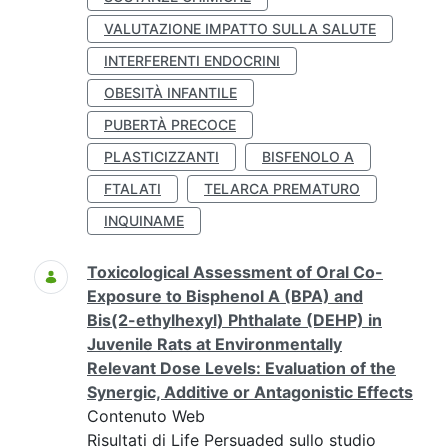
VALUTAZIONE IMPATTO SULLA SALUTE
INTERFERENTI ENDOCRINI
OBESITÀ INFANTILE
PUBERTÀ PRECOCE
PLASTICIZZANTI
BISFENOLO A
FTALATI
TELARCA PREMATURO
INQUINAME
Toxicological Assessment of Oral Co-
Exposure to Bisphenol A (BPA) and
Bis(2-ethylhexyl) Phthalate (DEHP) in
Juvenile Rats at Environmentally
Relevant Dose Levels: Evaluation of the
Synergic, Additive or Antagonistic Effects
Contenuto Web
Risultati di Life Persuaded sullo studio