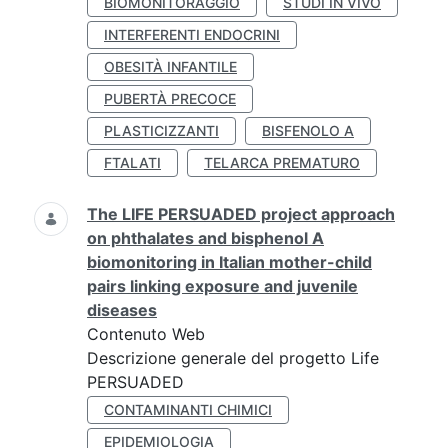
BIOMONITORAGGIO
STUDI IN VIVO
INTERFERENTI ENDOCRINI
OBESITÀ INFANTILE
PUBERTÀ PRECOCE
PLASTICIZZANTI
BISFENOLO A
FTALATI
TELARCA PREMATURO
The LIFE PERSUADED project approach
on phthalates and bisphenol A
biomonitoring in Italian mother-child
pairs linking exposure and juvenile
diseases
Contenuto Web
Descrizione generale del progetto Life
PERSUADED
CONTAMINANTI CHIMICI
EPIDEMIOLOGIA