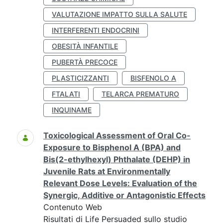
VALUTAZIONE IMPATTO SULLA SALUTE
INTERFERENTI ENDOCRINI
OBESITÀ INFANTILE
PUBERTÀ PRECOCE
PLASTICIZZANTI
BISFENOLO A
FTALATI
TELARCA PREMATURO
INQUINAME
Toxicological Assessment of Oral Co-
Exposure to Bisphenol A (BPA) and
Bis(2-ethylhexyl) Phthalate (DEHP) in
Juvenile Rats at Environmentally
Relevant Dose Levels: Evaluation of the
Synergic, Additive or Antagonistic Effects
Contenuto Web
Risultati di Life Persuaded sullo studio