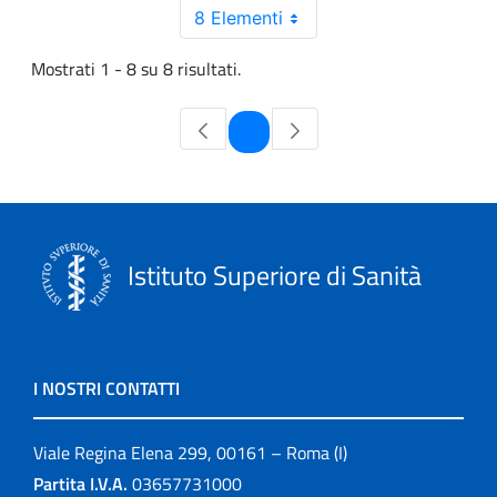
8 Elementi
Mostrati 1 - 8 su 8 risultati.
Pagina
1
Istituto Superiore di Sanità
I NOSTRI CONTATTI
Viale Regina Elena 299, 00161 – Roma (I)
Partita I.V.A.
03657731000