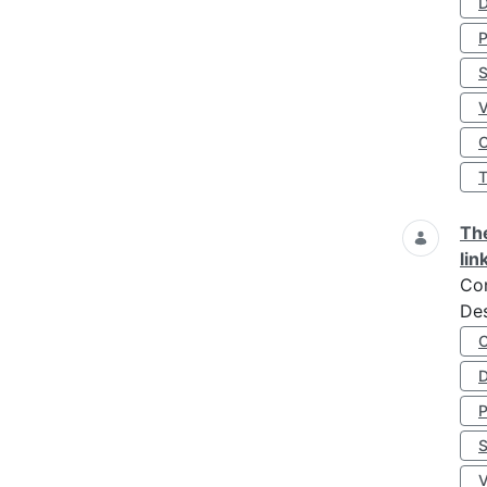
D
S
O
The
lin
Co
Des
D
S