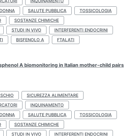
RCATORI
INQUINAMENTO
 DONNA
SALUTE PUBBLICA
TOSSICOLOGIA
O
SOSTANZE CHIMICHE
STUDI IN VIVO
INTERFERENTI ENDOCRINI
TI
BISFENOLO A
FTALATI
henol A biomonitoring in Italian mother-child pairs
ISCHIO
SICUREZZA ALIMENTARE
RCATORI
INQUINAMENTO
 DONNA
SALUTE PUBBLICA
TOSSICOLOGIA
O
SOSTANZE CHIMICHE
STUDI IN VIVO
INTERFERENTI ENDOCRINI