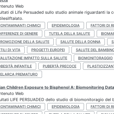
ects
ntenuto Web
ultati di Life Persuaded sullo studio animale riguardanti la 
tilesilftalato.
CONTAMINANTI CHIMICI
EPIDEMIOLOGIA
FATTORI DI R
IFFERENZE DI GENERE
TUTELA DELLA SALUTE
BIOMA
PROMOZIONE DELLA SALUTE
SALUTE DELLA DONNA
S
TILI DI VITA
PROGETTI EUROPEI
SALUTE DEL BAMBIN
VALUTAZIONE IMPATTO SULLA SALUTE
BIOMONITORAGGIO
BESITÀ INFANTILE
PUBERTÀ PRECOCE
PLASTICIZZAN
TELARCA PREMATURO
lian Children Exposure to Bisphenol A: Biomonitoring Da
ntenuto Web
ultati LIFE PERSUADED dello studio di biomonitoragio del 
CONTAMINANTI CHIMICI
EPIDEMIOLOGIA
FATTORI DI R