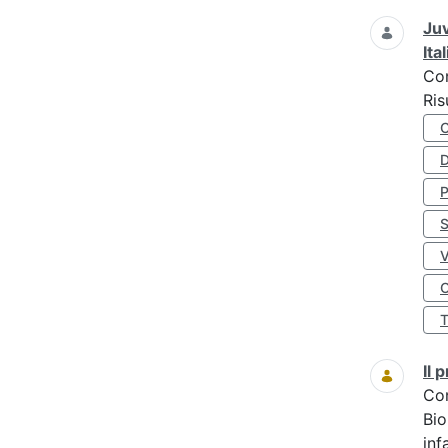
Juv
Ita
Co
Ris
D
S
O
Il
Co
Bio
inf