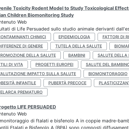
enile Toxicity Rodent Model to Study Toxicological Effec
lian Children Biomonitoring Study
ntenuto Web
ultati di Life Persuaded sullo studio animale derivanti dall'
CONTAMINANTI CHIMICI
EPIDEMIOLOGIA
FATTORI DI R
IFFERENZE DI GENERE
TUTELA DELLA SALUTE
BIOMA
PROMOZIONE DELLA SALUTE
BAMBINI
SALUTE DELLA
TILI DI VITA
PROGETTI EUROPEI
SALUTE DEL BAMBIN
VALUTAZIONE IMPATTO SULLA SALUTE
BIOMONITORAGGIO
BESITÀ INFANTILE
PUBERTÀ PRECOCE
PLASTICIZZAN
TELARCA PREMATURO
 progetto LIFE PERSUADED
ntenuto Web
monitoraggio di ftalati e bisfenolo A in coppie madre-bamb
antili Ftalati e Bisfenolo A (BPA) sono composti diffusamente 