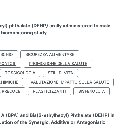
xyl) phthalate (DEHP) orally administered to male
n biomonitoring study
ISCHIO
SICUREZZA ALIMENTARE
RCATORI
PROMOZIONE DELLA SALUTE
TOSSICOLOGIA
STILI DI VITA
CHIMICHE
VALUTAZIONE IMPATTO SULLA SALUTE
À PRECOCE
PLASTICIZZANTI
BISFENOLO A
A (BPA) and Bis(2-ethylhexyl) Phthalate (DEHP) in
ation of the Synergic, Additive or Antagonistic