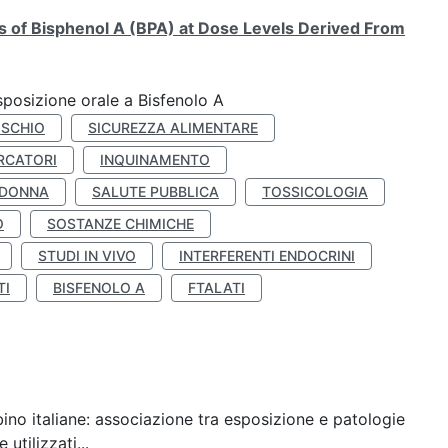
ts of Bisphenol A (BPA) at Dose Levels Derived From
esposizione orale a Bisfenolo A
ISCHIO
SICUREZZA ALIMENTARE
RCATORI
INQUINAMENTO
 DONNA
SALUTE PUBBLICA
TOSSICOLOGIA
O
SOSTANZE CHIMICHE
STUDI IN VIVO
INTERFERENTI ENDOCRINI
TI
BISFENOLO A
FTALATI
ino italiane: associazione tra esposizione e patologie
utilizzati...