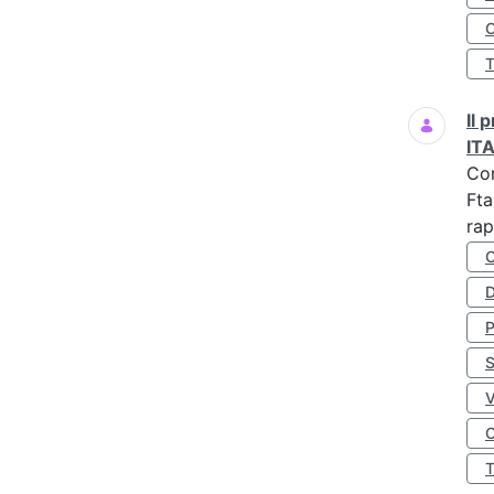
O
Il
IT
Co
Fta
rap
D
S
O