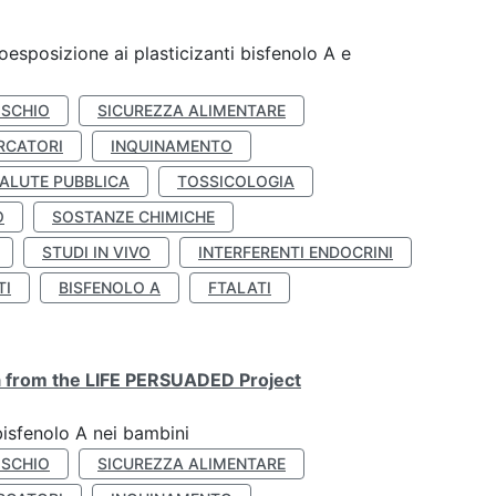
coesposizione ai plasticizanti bisfenolo A e
ISCHIO
SICUREZZA ALIMENTARE
RCATORI
INQUINAMENTO
ALUTE PUBBLICA
TOSSICOLOGIA
O
SOSTANZE CHIMICHE
STUDI IN VIVO
INTERFERENTI ENDOCRINI
TI
BISFENOLO A
FTALATI
ta from the LIFE PERSUADED Project
bisfenolo A nei bambini
ISCHIO
SICUREZZA ALIMENTARE