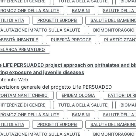
IFFERENZE DI GENERE
TUTELA DELLA SALUTE
BIOMA
PROMOZIONE DELLA SALUTE
BAMBINI
SALUTE DELLA
TILI DI VITA
PROGETTI EUROPEI
SALUTE DEL BAMBIN
VALUTAZIONE IMPATTO SULLA SALUTE
BIOMONITORAGGIO
BESITÀ INFANTILE
PUBERTÀ PRECOCE
PLASTICIZZAN
TELARCA PREMATURO
 LIFE PERSUADED project approach on phthalates and bisp
king exposure and juvenile diseases
ntenuto Web
crizione generale del progetto Life PERSUADED
CONTAMINANTI CHIMICI
EPIDEMIOLOGIA
FATTORI DI R
IFFERENZE DI GENERE
TUTELA DELLA SALUTE
BIOMA
PROMOZIONE DELLA SALUTE
BAMBINI
SALUTE DELLA
TILI DI VITA
PROGETTI EUROPEI
SALUTE DEL BAMBIN
VALUTAZIONE IMPATTO SULLA SALUTE
BIOMONITORAGGIO