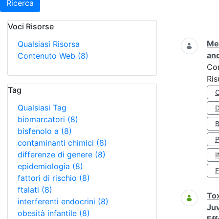
Ricerca
Voci Risorse
Ricerca
Met
Qualsiasi Risorsa
and
Contenuto Web
(8)
Co
Ris
Tag
Qualsiasi Tag
D
biomarcatori
(8)
bisfenolo a
(8)
contaminanti chimici
(8)
differenze di genere
(8)
I
epidemiologia
(8)
fattori di rischio
(8)
ftalati
(8)
Tox
interferenti endocrini
(8)
Juv
obesità infantile
(8)