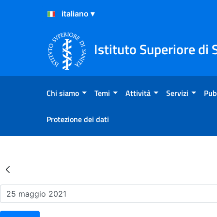
Salta al Contenuto
Salta al Footer
Istituto Superiore di 
Chi siamo
Temi
Attività
Servizi
Pub
Protezione dei dati
Risultati della Ricerca - Ev