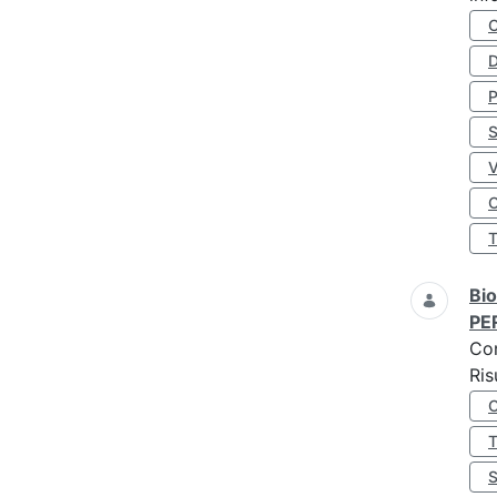
D
S
O
Bio
PE
Co
Ris