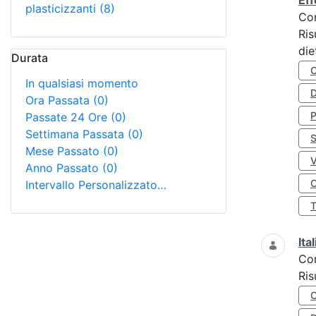
Eff
plasticizzanti
(8)
Co
Ris
die
Durata
In qualsiasi momento
D
Ora Passata
(0)
Passate 24 Ore
(0)
Settimana Passata
(0)
S
Mese Passato
(0)
Anno Passato
(0)
O
Intervallo Personalizzato…
Ita
Co
Ris