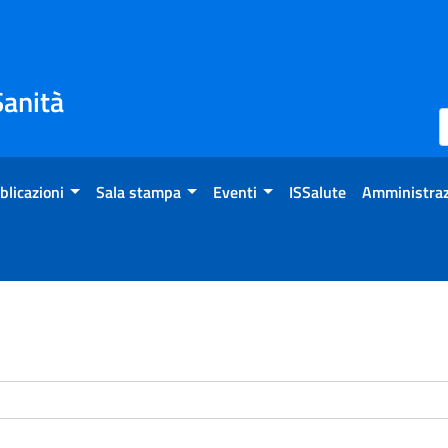
Sanità
blicazioni
Sala stampa
Eventi
ISSalute
Amministraz
enti