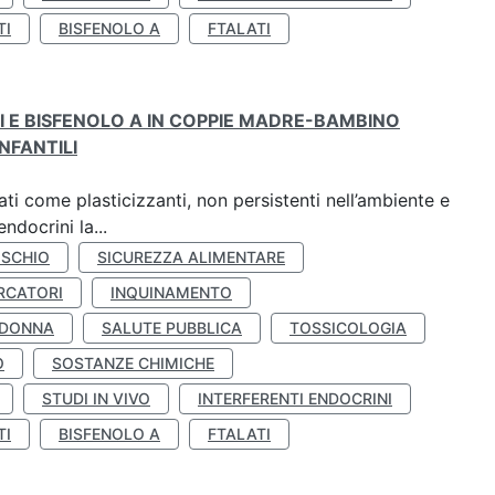
TI
BISFENOLO A
FTALATI
TI E BISFENOLO A IN COPPIE MADRE-BAMBINO
NFANTILI
ti come plasticizzanti, non persistenti nell’ambiente e
ndocrini la...
ISCHIO
SICUREZZA ALIMENTARE
RCATORI
INQUINAMENTO
 DONNA
SALUTE PUBBLICA
TOSSICOLOGIA
O
SOSTANZE CHIMICHE
STUDI IN VIVO
INTERFERENTI ENDOCRINI
TI
BISFENOLO A
FTALATI