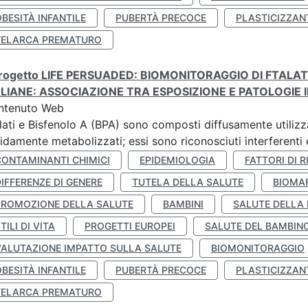
BESITÀ INFANTILE
PUBERTÀ PRECOCE
PLASTICIZZAN
TELARCA PREMATURO
 progetto LIFE PERSUADED: BIOMONITORAGGIO DI FTALA
ALIANE: ASSOCIAZIONE TRA ESPOSIZIONE E PATOLOGIE I
ntenuto Web
lati e Bisfenolo A (BPA) sono composti diffusamente utilizza
idamente metabolizzati; essi sono riconosciuti interferenti e
CONTAMINANTI CHIMICI
EPIDEMIOLOGIA
FATTORI DI R
IFFERENZE DI GENERE
TUTELA DELLA SALUTE
BIOMA
PROMOZIONE DELLA SALUTE
BAMBINI
SALUTE DELLA
TILI DI VITA
PROGETTI EUROPEI
SALUTE DEL BAMBIN
VALUTAZIONE IMPATTO SULLA SALUTE
BIOMONITORAGGIO
BESITÀ INFANTILE
PUBERTÀ PRECOCE
PLASTICIZZAN
TELARCA PREMATURO