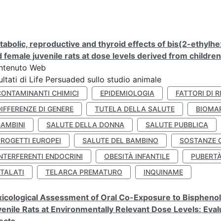
abolic, reproductive and thyroid effects of bis(2-ethylhe
 female juvenile rats at dose levels derived from childre
ntenuto Web
ultati di Life Persuaded sullo studio animale
CONTAMINANTI CHIMICI
EPIDEMIOLOGIA
FATTORI DI R
IFFERENZE DI GENERE
TUTELA DELLA SALUTE
BIOMA
BAMBINI
SALUTE DELLA DONNA
SALUTE PUBBLICA
PROGETTI EUROPEI
SALUTE DEL BAMBINO
SOSTANZE 
NTERFERENTI ENDOCRINI
OBESITÀ INFANTILE
PUBERT
FTALATI
TELARCA PREMATURO
INQUINAME
icological Assessment of Oral Co-Exposure to Bisphenol 
enile Rats at Environmentally Relevant Dose Levels: Evalu