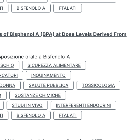
TI
BISFENOLO A
FTALATI
ts of Bisphenol A (BPA) at Dose Levels Derived From
esposizione orale a Bisfenolo A
ISCHIO
SICUREZZA ALIMENTARE
RCATORI
INQUINAMENTO
 DONNA
SALUTE PUBBLICA
TOSSICOLOGIA
O
SOSTANZE CHIMICHE
STUDI IN VIVO
INTERFERENTI ENDOCRINI
TI
BISFENOLO A
FTALATI