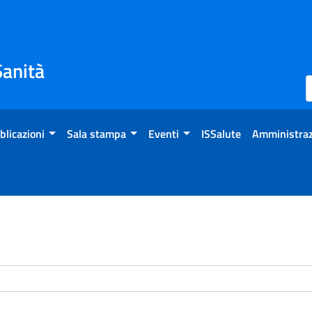
Sanità
blicazioni
Sala stampa
Eventi
ISSalute
Amministraz
enti