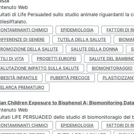
ects
ntenuto Web
ultati di Life Persuaded sullo studio animale riguardanti la 
tilesilftalato.
CONTAMINANTI CHIMICI
EPIDEMIOLOGIA
FATTORI DI R
IFFERENZE DI GENERE
TUTELA DELLA SALUTE
BIOMA
PROMOZIONE DELLA SALUTE
SALUTE DELLA DONNA
S
TILI DI VITA
PROGETTI EUROPEI
SALUTE DEL BAMBIN
VALUTAZIONE IMPATTO SULLA SALUTE
BIOMONITORAGGIO
BESITÀ INFANTILE
PUBERTÀ PRECOCE
PLASTICIZZAN
TELARCA PREMATURO
lian Children Exposure to Bisphenol A: Biomonitoring Da
ntenuto Web
ultati LIFE PERSUADED dello studio di biomonitoragio del 
CONTAMINANTI CHIMICI
EPIDEMIOLOGIA
FATTORI DI R