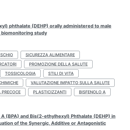
xyl) phthalate (DEHP) orally administered to male
n biomonitoring study
ISCHIO
SICUREZZA ALIMENTARE
RCATORI
PROMOZIONE DELLA SALUTE
TOSSICOLOGIA
STILI DI VITA
CHIMICHE
VALUTAZIONE IMPATTO SULLA SALUTE
À PRECOCE
PLASTICIZZANTI
BISFENOLO A
A (BPA) and Bis(2-ethylhexyl) Phthalate (DEHP) in
ation of the Synergic, Additive or Antagonistic