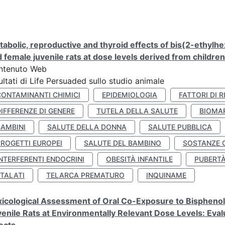
abolic, reproductive and thyroid effects of bis(2-ethylhe
 female juvenile rats at dose levels derived from childre
ntenuto Web
ultati di Life Persuaded sullo studio animale
CONTAMINANTI CHIMICI
EPIDEMIOLOGIA
FATTORI DI R
IFFERENZE DI GENERE
TUTELA DELLA SALUTE
BIOMA
BAMBINI
SALUTE DELLA DONNA
SALUTE PUBBLICA
PROGETTI EUROPEI
SALUTE DEL BAMBINO
SOSTANZE 
NTERFERENTI ENDOCRINI
OBESITÀ INFANTILE
PUBERT
FTALATI
TELARCA PREMATURO
INQUINAME
icological Assessment of Oral Co-Exposure to Bisphenol 
enile Rats at Environmentally Relevant Dose Levels: Evalu