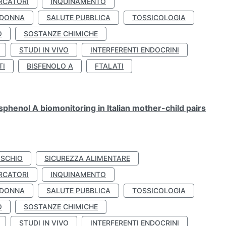
RCATORI
INQUINAMENTO
 DONNA
SALUTE PUBBLICA
TOSSICOLOGIA
O
SOSTANZE CHIMICHE
STUDI IN VIVO
INTERFERENTI ENDOCRINI
TI
BISFENOLO A
FTALATI
henol A biomonitoring in Italian mother-child pairs
ISCHIO
SICUREZZA ALIMENTARE
RCATORI
INQUINAMENTO
 DONNA
SALUTE PUBBLICA
TOSSICOLOGIA
O
SOSTANZE CHIMICHE
STUDI IN VIVO
INTERFERENTI ENDOCRINI