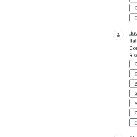
O
Juv
Ita
Co
Ris
D
S
O