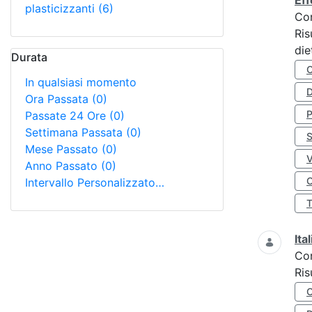
Eff
plasticizzanti
(6)
Co
Ris
die
Durata
In qualsiasi momento
D
Ora Passata
(0)
Passate 24 Ore
(0)
Settimana Passata
(0)
S
Mese Passato
(0)
Anno Passato
(0)
O
Intervallo Personalizzato…
Ita
Co
Ris