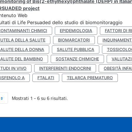
monitoring of Bis(2-ethylhexyl)phthalate (DEHP) in Italia
RSUADED project
ntenuto Web
ultati di Life Persuaded dello studio di biomonitoraggio
CONTAMINANTI CHIMICI
EPIDEMIOLOGIA
FATTORI DI R
TUTELA DELLA SALUTE
BIOMARCATORI
INQUINAMEN
SALUTE DELLA DONNA
SALUTE PUBBLICA
TOSSICOLO
SALUTE DEL BAMBINO
SOSTANZE CHIMICHE
VALUTAZI
TUDI IN VIVO
INTERFERENTI ENDOCRINI
OBESITÀ INFA
BISFENOLO A
FTALATI
TELARCA PREMATURO
Mostrati 1 - 6 su 6 risultati.