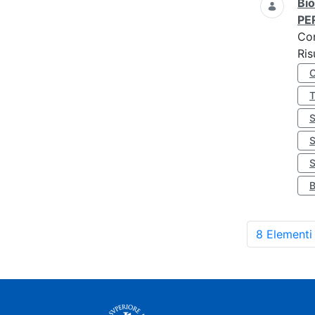
Bio
PE
Co
Ris
S
8 Elementi