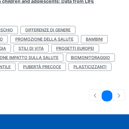
n children and adolescents: Data from LIFE
ISCHIO
DIFFERENZE DI GENERE
TO
PROMOZIONE DELLA SALUTE
BAMBINI
GIA
STILI DI VITA
PROGETTI EUROPEI
ONE IMPATTO SULLA SALUTE
BIOMONITORAGGIO
NTILE
PUBERTÀ PRECOCE
PLASTICIZZANTI
Pagina
1