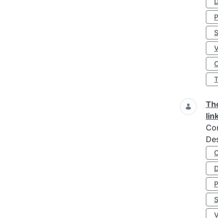
D
S
O
The
lin
Co
Des
D
S