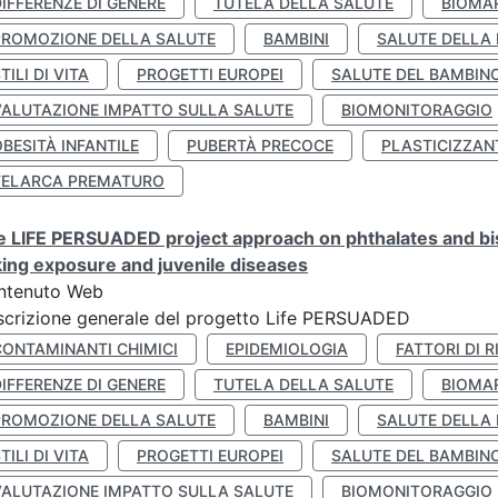
IFFERENZE DI GENERE
TUTELA DELLA SALUTE
BIOMA
PROMOZIONE DELLA SALUTE
BAMBINI
SALUTE DELLA
TILI DI VITA
PROGETTI EUROPEI
SALUTE DEL BAMBIN
VALUTAZIONE IMPATTO SULLA SALUTE
BIOMONITORAGGIO
BESITÀ INFANTILE
PUBERTÀ PRECOCE
PLASTICIZZAN
TELARCA PREMATURO
 LIFE PERSUADED project approach on phthalates and bisp
king exposure and juvenile diseases
ntenuto Web
crizione generale del progetto Life PERSUADED
CONTAMINANTI CHIMICI
EPIDEMIOLOGIA
FATTORI DI R
IFFERENZE DI GENERE
TUTELA DELLA SALUTE
BIOMA
PROMOZIONE DELLA SALUTE
BAMBINI
SALUTE DELLA
TILI DI VITA
PROGETTI EUROPEI
SALUTE DEL BAMBIN
VALUTAZIONE IMPATTO SULLA SALUTE
BIOMONITORAGGIO