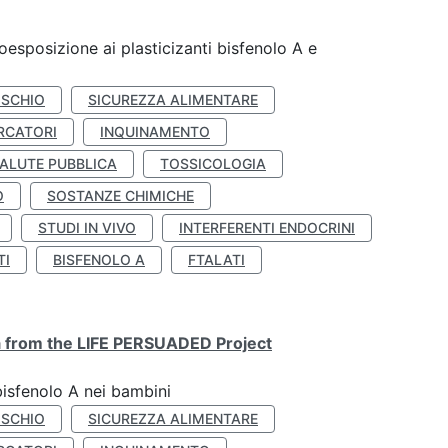
coesposizione ai plasticizanti bisfenolo A e
ISCHIO
SICUREZZA ALIMENTARE
RCATORI
INQUINAMENTO
ALUTE PUBBLICA
TOSSICOLOGIA
O
SOSTANZE CHIMICHE
STUDI IN VIVO
INTERFERENTI ENDOCRINI
TI
BISFENOLO A
FTALATI
ta from the LIFE PERSUADED Project
bisfenolo A nei bambini
ISCHIO
SICUREZZA ALIMENTARE