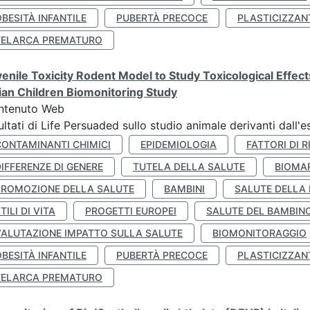
BESITÀ INFANTILE
PUBERTÀ PRECOCE
PLASTICIZZAN
TELARCA PREMATURO
enile Toxicity Rodent Model to Study Toxicological Effec
lian Children Biomonitoring Study
ntenuto Web
ultati di Life Persuaded sullo studio animale derivanti dall'
CONTAMINANTI CHIMICI
EPIDEMIOLOGIA
FATTORI DI R
IFFERENZE DI GENERE
TUTELA DELLA SALUTE
BIOMA
PROMOZIONE DELLA SALUTE
BAMBINI
SALUTE DELLA
TILI DI VITA
PROGETTI EUROPEI
SALUTE DEL BAMBIN
VALUTAZIONE IMPATTO SULLA SALUTE
BIOMONITORAGGIO
BESITÀ INFANTILE
PUBERTÀ PRECOCE
PLASTICIZZAN
TELARCA PREMATURO