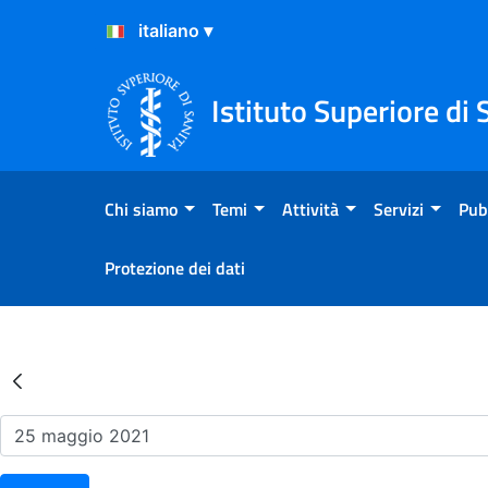
Salta al Contenuto
Salta al Footer
Istituto Superiore di 
Chi siamo
Temi
Attività
Servizi
Pub
Protezione dei dati
Risultati della Ricerca - Ev