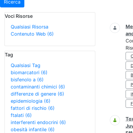
Ricerca
Voci Risorse
Ricerca
Met
Qualsiasi Risorsa
and
Contenuto Web
(6)
Co
Ris
Tag
Qualsiasi Tag
D
biomarcatori
(6)
bisfenolo a
(6)
contaminanti chimici
(6)
differenze di genere
(6)
I
epidemiologia
(6)
fattori di rischio
(6)
ftalati
(6)
Tox
interferenti endocrini
(6)
Juv
obesità infantile
(6)