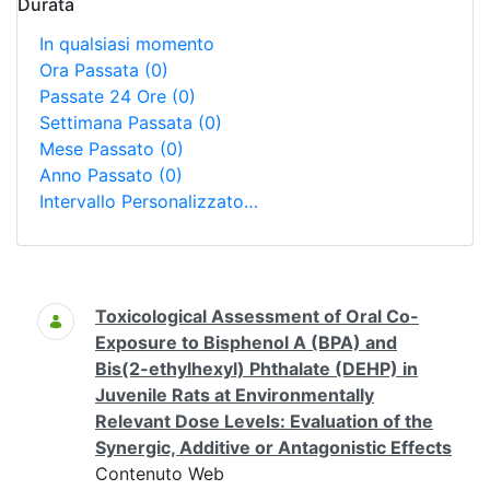
Durata
In qualsiasi momento
Ora Passata
(0)
Passate 24 Ore
(0)
Settimana Passata
(0)
Mese Passato
(0)
Anno Passato
(0)
Intervallo Personalizzato…
Ricerca
Toxicological Assessment of Oral Co-
Exposure to Bisphenol A (BPA) and
Bis(2-ethylhexyl) Phthalate (DEHP) in
Juvenile Rats at Environmentally
Relevant Dose Levels: Evaluation of the
Synergic, Additive or Antagonistic Effects
Contenuto Web