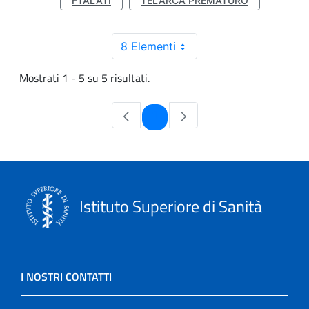
FTALATI
TELARCA PREMATURO
8 Elementi
Mostrati 1 - 5 su 5 risultati.
Pagina
1
Istituto Superiore di Sanità
I NOSTRI CONTATTI