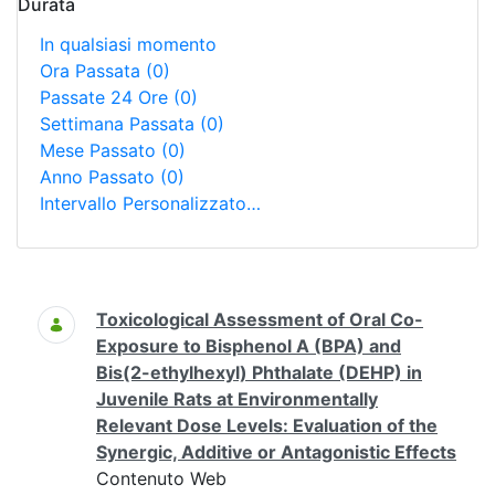
Durata
In qualsiasi momento
Ora Passata
(0)
Passate 24 Ore
(0)
Settimana Passata
(0)
Mese Passato
(0)
Anno Passato
(0)
Intervallo Personalizzato…
Ricerca
Toxicological Assessment of Oral Co-
Exposure to Bisphenol A (BPA) and
Bis(2-ethylhexyl) Phthalate (DEHP) in
Juvenile Rats at Environmentally
Relevant Dose Levels: Evaluation of the
Synergic, Additive or Antagonistic Effects
Contenuto Web