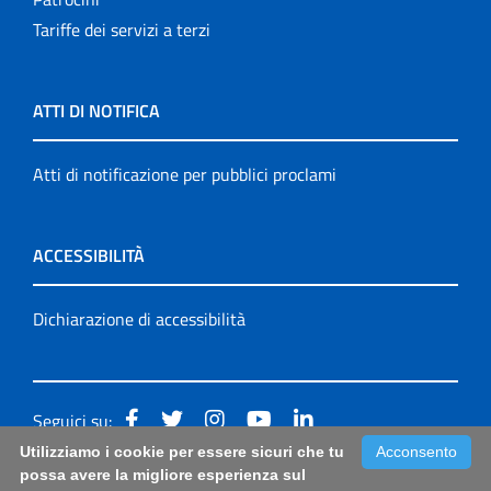
Tariffe dei servizi a terzi
ATTI DI NOTIFICA
Atti di notificazione per pubblici proclami
ACCESSIBILITÀ
Dichiarazione di accessibilità
Seguici su:
Utilizziamo i cookie per essere sicuri che tu
Acconsento
Accessibilità: form di segnalazione di prima istanza per
possa avere la migliore esperienza sul