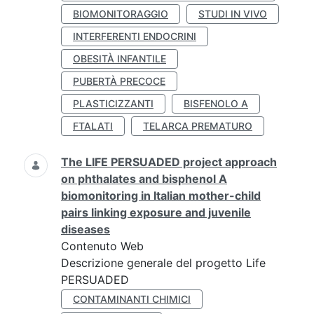
BIOMONITORAGGIO
STUDI IN VIVO
INTERFERENTI ENDOCRINI
OBESITÀ INFANTILE
PUBERTÀ PRECOCE
PLASTICIZZANTI
BISFENOLO A
FTALATI
TELARCA PREMATURO
The LIFE PERSUADED project approach
on phthalates and bisphenol A
biomonitoring in Italian mother-child
pairs linking exposure and juvenile
diseases
Contenuto Web
Descrizione generale del progetto Life
PERSUADED
CONTAMINANTI CHIMICI