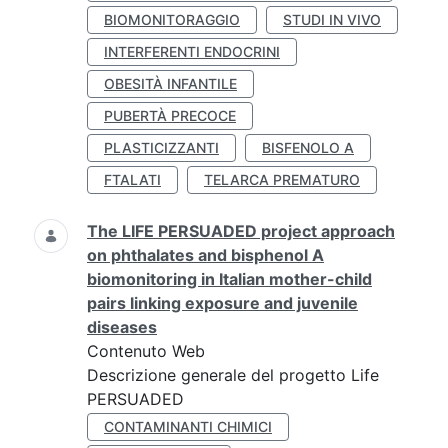
BIOMONITORAGGIO
STUDI IN VIVO
INTERFERENTI ENDOCRINI
OBESITÀ INFANTILE
PUBERTÀ PRECOCE
PLASTICIZZANTI
BISFENOLO A
FTALATI
TELARCA PREMATURO
The LIFE PERSUADED project approach
on phthalates and bisphenol A
biomonitoring in Italian mother-child
pairs linking exposure and juvenile
diseases
Contenuto Web
Descrizione generale del progetto Life
PERSUADED
CONTAMINANTI CHIMICI