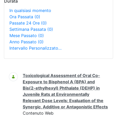
Durata
In qualsiasi momento
Ora Passata
(0)
Passate 24 Ore
(0)
Settimana Passata
(0)
Mese Passato
(0)
Anno Passato
(0)
Intervallo Personalizzato…
Ricerca
Toxicological Assessment of Oral Co-
Exposure to Bisphenol A (BPA) and
Bis(2-ethylhexyl) Phthalate (DEHP) in
Juvenile Rats at Environmentally
Relevant Dose Levels: Evaluation of the
Synergic, Additive or Antagonistic Effects
Contenuto Web