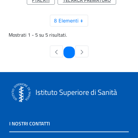
FTALATI
TELARCA PREMATURO
8 Elementi
Mostrati 1 - 5 su 5 risultati.
Pagina
1
Istituto Superiore di Sanità
I NOSTRI CONTATTI