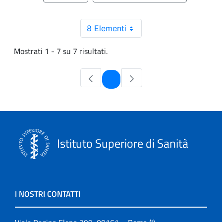
8 Elementi
Mostrati 1 - 7 su 7 risultati.
Pagina
1
Istituto Superiore di Sanità
I NOSTRI CONTATTI