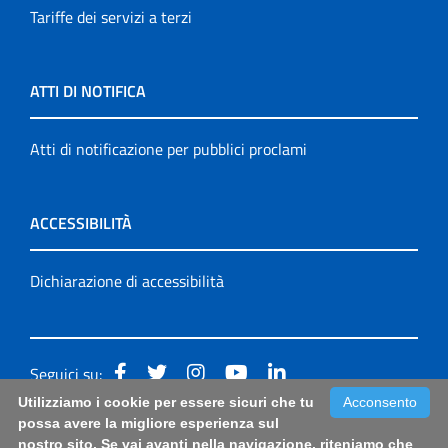
Tariffe dei servizi a terzi
ATTI DI NOTIFICA
Atti di notificazione per pubblici proclami
ACCESSIBILITÀ
Dichiarazione di accessibilità
Seguici su:
Utilizziamo i cookie per essere sicuri che tu
Acconsento
Accessibilità: form di segnalazione di prima istanza per
possa avere la migliore esperienza sul
nostro sito. Se vai avanti nella navigazione, riteniamo che