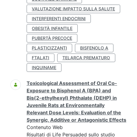
VALUTAZIONE IMPATTO SULLA SALUTE
INTERFERENTI ENDOCRINI
OBESITÀ INFANTILE
PUBERTÀ PRECOCE
PLASTICIZZANTI
BISFENOLO A
FTALATI
TELARCA PREMATURO
INQUINAME
Toxicological Assessment of Oral Co-
Exposure to Bisphenol A (BPA) and
Bis(2-ethylhexyl) Phthalate (DEHP) in
Juvenile Rats at Environmentally
Relevant Dose Levels: Evaluation of the
Synergic, Additive or Antagonistic Effects
Contenuto Web
Risultati di Life Persuaded sullo studio