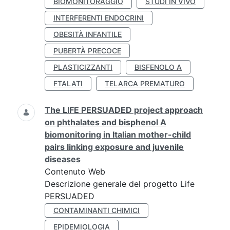
BIOMONITORAGGIO
STUDI IN VIVO
INTERFERENTI ENDOCRINI
OBESITÀ INFANTILE
PUBERTÀ PRECOCE
PLASTICIZZANTI
BISFENOLO A
FTALATI
TELARCA PREMATURO
The LIFE PERSUADED project approach
on phthalates and bisphenol A
biomonitoring in Italian mother-child
pairs linking exposure and juvenile
diseases
Contenuto Web
Descrizione generale del progetto Life
PERSUADED
CONTAMINANTI CHIMICI
EPIDEMIOLOGIA