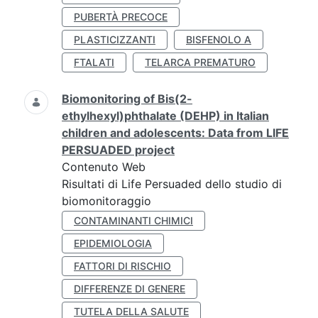
PUBERTÀ PRECOCE
PLASTICIZZANTI
BISFENOLO A
FTALATI
TELARCA PREMATURO
Biomonitoring of Bis(2-
ethylhexyl)phthalate (DEHP) in Italian
children and adolescents: Data from LIFE
PERSUADED project
Contenuto Web
Risultati di Life Persuaded dello studio di
biomonitoraggio
CONTAMINANTI CHIMICI
EPIDEMIOLOGIA
FATTORI DI RISCHIO
DIFFERENZE DI GENERE
TUTELA DELLA SALUTE