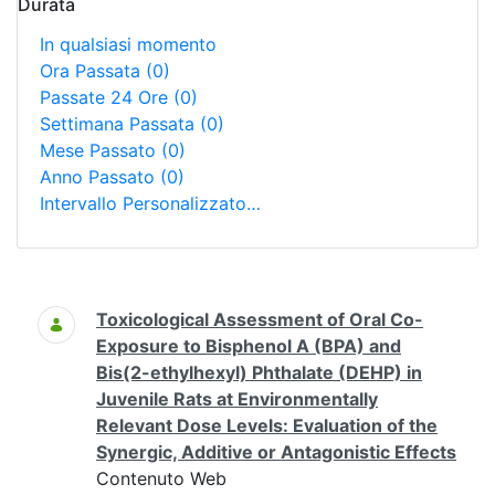
Durata
In qualsiasi momento
Ora Passata
(0)
Passate 24 Ore
(0)
Settimana Passata
(0)
Mese Passato
(0)
Anno Passato
(0)
Intervallo Personalizzato…
Ricerca
Toxicological Assessment of Oral Co-
Exposure to Bisphenol A (BPA) and
Bis(2-ethylhexyl) Phthalate (DEHP) in
Juvenile Rats at Environmentally
Relevant Dose Levels: Evaluation of the
Synergic, Additive or Antagonistic Effects
Contenuto Web