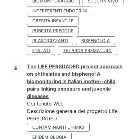
BIOMONITORAGGIO
STUDI IN VIVO
INTERFERENTI ENDOCRINI
OBESITÀ INFANTILE
PUBERTÀ PRECOCE
PLASTICIZZANTI
BISFENOLO A
FTALATI
TELARCA PREMATURO
The LIFE PERSUADED project approach
on phthalates and bisphenol A
biomonitoring in Italian mother-child
pairs linking exposure and juvenile
diseases
Contenuto Web
Descrizione generale del progetto Life
PERSUADED
CONTAMINANTI CHIMICI
EPIDEMIOLOGIA