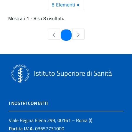
8 Elementi
Mostrati 1 - 8 su 8 risultati.
Pagina
1
Istituto Superiore di Sanità
I NOSTRI CONTATTI
Viale Regina Elena 299, 00161 – Roma (I)
Partita I.V.A.
03657731000