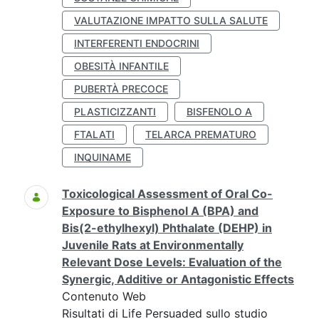
VALUTAZIONE IMPATTO SULLA SALUTE
INTERFERENTI ENDOCRINI
OBESITÀ INFANTILE
PUBERTÀ PRECOCE
PLASTICIZZANTI
BISFENOLO A
FTALATI
TELARCA PREMATURO
INQUINAME
Toxicological Assessment of Oral Co-
Exposure to Bisphenol A (BPA) and
Bis(2-ethylhexyl) Phthalate (DEHP) in
Juvenile Rats at Environmentally
Relevant Dose Levels: Evaluation of the
Synergic, Additive or Antagonistic Effects
Contenuto Web
Risultati di Life Persuaded sullo studio