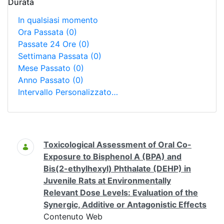
Durata
In qualsiasi momento
Ora Passata
(0)
Passate 24 Ore
(0)
Settimana Passata
(0)
Mese Passato
(0)
Anno Passato
(0)
Intervallo Personalizzato…
Ricerca
Toxicological Assessment of Oral Co-
Exposure to Bisphenol A (BPA) and
Bis(2-ethylhexyl) Phthalate (DEHP) in
Juvenile Rats at Environmentally
Relevant Dose Levels: Evaluation of the
Synergic, Additive or Antagonistic Effects
Contenuto Web