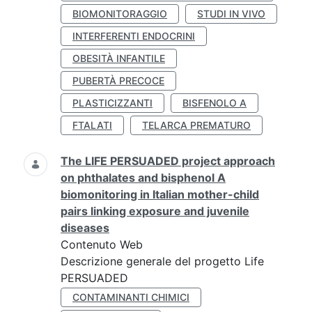
BIOMONITORAGGIO
STUDI IN VIVO
INTERFERENTI ENDOCRINI
OBESITÀ INFANTILE
PUBERTÀ PRECOCE
PLASTICIZZANTI
BISFENOLO A
FTALATI
TELARCA PREMATURO
The LIFE PERSUADED project approach
on phthalates and bisphenol A
biomonitoring in Italian mother-child
pairs linking exposure and juvenile
diseases
Contenuto Web
Descrizione generale del progetto Life
PERSUADED
CONTAMINANTI CHIMICI