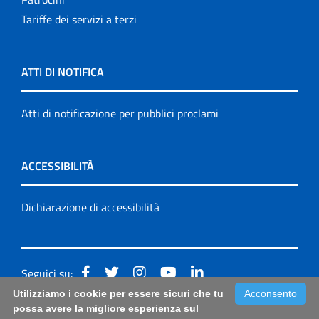
Tariffe dei servizi a terzi
ATTI DI NOTIFICA
Atti di notificazione per pubblici proclami
ACCESSIBILITÀ
Dichiarazione di accessibilità
Seguici su:
Utilizziamo i cookie per essere sicuri che tu
Acconsento
Accessibilità: form di segnalazione di prima istanza per
possa avere la migliore esperienza sul