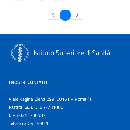
Pagina
1
Istituto Superiore di Sanità
I NOSTRI CONTATTI
Viale Regina Elena 299, 00161 – Roma (I)
Partita I.V.A.
03657731000
C.F.
80211730587
Telefono:
06 4990 1