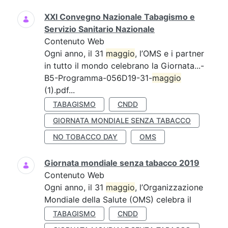
XXI Convegno Nazionale Tabagismo e
Servizio Sanitario Nazionale
Contenuto Web
Ogni anno, il 31
maggio
, l’OMS e i partner
in tutto il mondo celebrano la Giornata...-
B5-Programma-056D19-31-
maggio
(1).pdf...
TABAGISMO
CNDD
GIORNATA MONDIALE SENZA TABACCO
NO TOBACCO DAY
OMS
Giornata mondiale senza tabacco 2019
Contenuto Web
Ogni anno, il 31
maggio
, l’Organizzazione
Mondiale della Salute (OMS) celebra il
TABAGISMO
CNDD