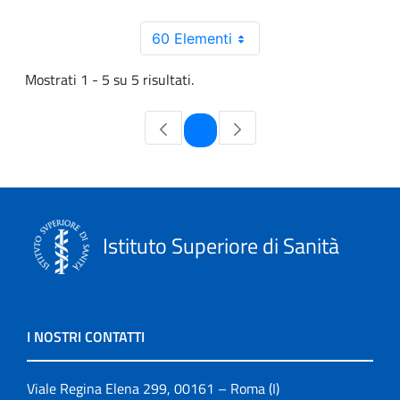
60 Elementi
Mostrati 1 - 5 su 5 risultati.
Pagina
1
Istituto Superiore di Sanità
I NOSTRI CONTATTI
Viale Regina Elena 299, 00161 – Roma (I)