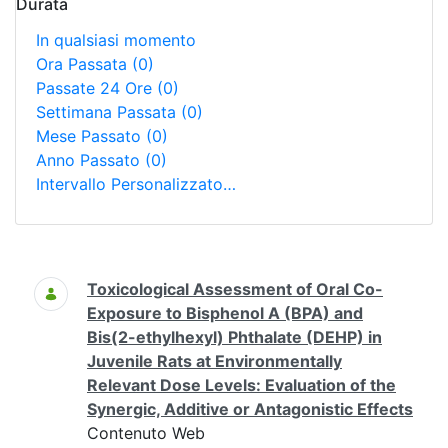
Durata
In qualsiasi momento
Ora Passata
(0)
Passate 24 Ore
(0)
Settimana Passata
(0)
Mese Passato
(0)
Anno Passato
(0)
Intervallo Personalizzato…
Ricerca
Toxicological Assessment of Oral Co-
Exposure to Bisphenol A (BPA) and
Bis(2-ethylhexyl) Phthalate (DEHP) in
Juvenile Rats at Environmentally
Relevant Dose Levels: Evaluation of the
Synergic, Additive or Antagonistic Effects
Contenuto Web