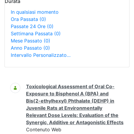
Durata
In qualsiasi momento
Ora Passata
(0)
Passate 24 Ore
(0)
Settimana Passata
(0)
Mese Passato
(0)
Anno Passato
(0)
Intervallo Personalizzato…
Ricerca
Toxicological Assessment of Oral Co-
Exposure to Bisphenol A (BPA) and
Bis(2-ethylhexyl) Phthalate (DEHP) in
Juvenile Rats at Environmentally
Relevant Dose Levels: Evaluation of the
Synergic, Additive or Antagonistic Effects
Contenuto Web