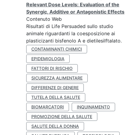
Relevant Dose Levels: Evaluation of the
Synergic, Additive or Antagonistic Effects
Contenuto Web
Risultati di Life Persuaded sullo studio
animale riguardanti la coesposizione ai
plasticizanti bisfenolo A e dietilesilftalato.
CONTAMINANTI CHIMICI
EPIDEMIOLOGIA
FATTORI DI RISCHIO
SICUREZZA ALIMENTARE
DIFFERENZE DI GENERE
TUTELA DELLA SALUTE
BIOMARCATORI
INQUINAMENTO
PROMOZIONE DELLA SALUTE
SALUTE DELLA DONNA