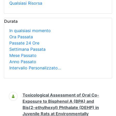
Qualsiasi Risorsa
Durata
In qualsiasi momento
Ora Passata
Passate 24 Ore
Settimana Passata
Mese Passato
Anno Passato
Intervallo Personalizzato…
Ricerca
Toxicological Assessment of Oral Co-
Exposure to Bisphenol A (BPA) and
Bis(2-ethylhexyl) Phthalate (DEHP) in
Juvenile Rats at Environmentally