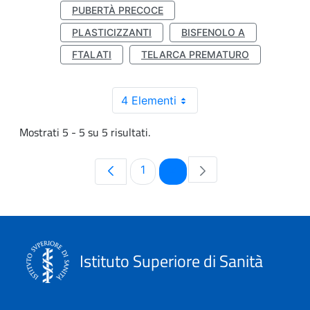
PUBERTÀ PRECOCE
PLASTICIZZANTI
BISFENOLO A
FTALATI
TELARCA PREMATURO
4 Elementi
Mostrati 5 - 5 su 5 risultati.
Pagina
Pagina
1
2
Istituto Superiore di Sanità