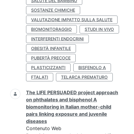
SALUTE DEL BAMBINO
SOSTANZE CHIMICHE
VALUTAZIONE IMPATTO SULLA SALUTE
BIOMONITORAGGIO
STUDI IN VIVO
INTERFERENTI ENDOCRINI
OBESITÀ INFANTILE
PUBERTÀ PRECOCE
PLASTICIZZANTI
BISFENOLO A
FTALATI
TELARCA PREMATURO
The LIFE PERSUADED project approach
on phthalates and bisphenol A
biomonitoring in Italian mother-child
pairs linking exposure and juvenile
diseases
Contenuto Web