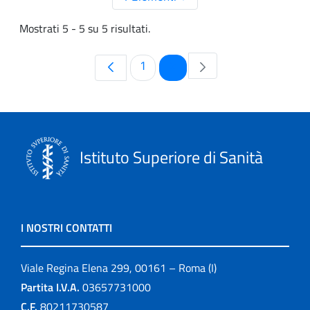
Mostrati 5 - 5 su 5 risultati.
Pagina
Pagina
1
2
Istituto Superiore di Sanità
I NOSTRI CONTATTI
Viale Regina Elena 299, 00161 – Roma (I)
Partita I.V.A.
03657731000
C.F.
80211730587