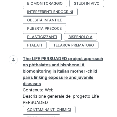
BIOMONITORAGGIO
STUDI IN VIVO
INTERFERENTI ENDOCRINI
OBESITÀ INFANTILE
PUBERTÀ PRECOCE
PLASTICIZZANTI
BISFENOLO A
FTALATI
TELARCA PREMATURO
The LIFE PERSUADED project approach
on phthalates and bisphenol A
biomonitoring in Italian mother-child
pairs linking exposure and juvenile
diseases
Contenuto Web
Descrizione generale del progetto Life
PERSUADED
CONTAMINANTI CHIMICI