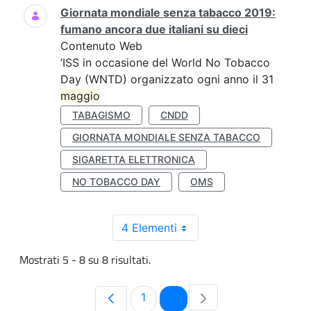
Giornata mondiale senza tabacco 2019:
fumano ancora due italiani su dieci
Contenuto Web
’ISS in occasione del World No Tobacco
Day (WNTD) organizzato ogni anno il 31
maggio
TABAGISMO
CNDD
GIORNATA MONDIALE SENZA TABACCO
SIGARETTA ELETTRONICA
NO TOBACCO DAY
OMS
4 Elementi
Mostrati 5 - 8 su 8 risultati.
Pagina
Pagina
1
2