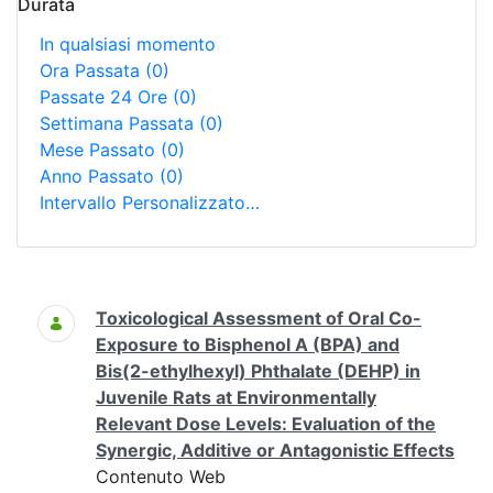
Durata
In qualsiasi momento
Ora Passata
(0)
Passate 24 Ore
(0)
Settimana Passata
(0)
Mese Passato
(0)
Anno Passato
(0)
Intervallo Personalizzato…
Ricerca
Toxicological Assessment of Oral Co-
Exposure to Bisphenol A (BPA) and
Bis(2-ethylhexyl) Phthalate (DEHP) in
Juvenile Rats at Environmentally
Relevant Dose Levels: Evaluation of the
Synergic, Additive or Antagonistic Effects
Contenuto Web