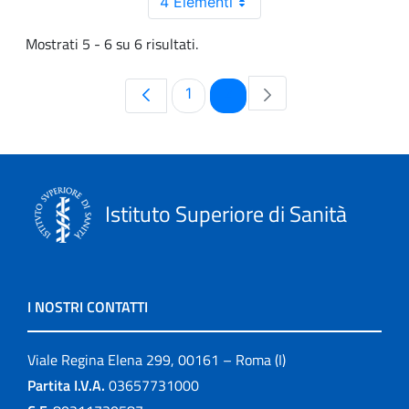
4 Elementi
Mostrati 5 - 6 su 6 risultati.
Pagina
Pagina
1
2
Istituto Superiore di Sanità
I NOSTRI CONTATTI
Viale Regina Elena 299, 00161 – Roma (I)
Partita I.V.A.
03657731000