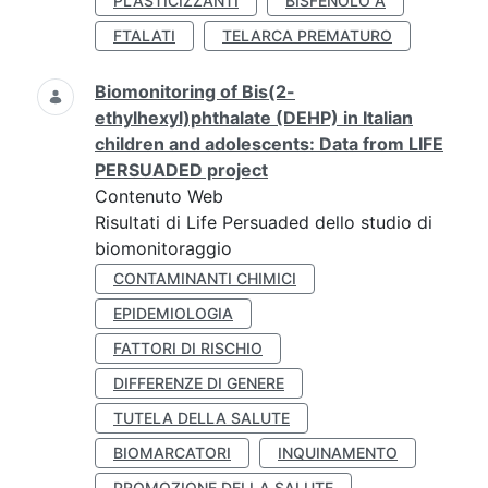
PLASTICIZZANTI
BISFENOLO A
FTALATI
TELARCA PREMATURO
Biomonitoring of Bis(2-
ethylhexyl)phthalate (DEHP) in Italian
children and adolescents: Data from LIFE
PERSUADED project
Contenuto Web
Risultati di Life Persuaded dello studio di
biomonitoraggio
CONTAMINANTI CHIMICI
EPIDEMIOLOGIA
FATTORI DI RISCHIO
DIFFERENZE DI GENERE
TUTELA DELLA SALUTE
BIOMARCATORI
INQUINAMENTO
PROMOZIONE DELLA SALUTE