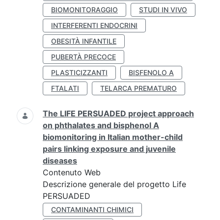
BIOMONITORAGGIO
STUDI IN VIVO
INTERFERENTI ENDOCRINI
OBESITÀ INFANTILE
PUBERTÀ PRECOCE
PLASTICIZZANTI
BISFENOLO A
FTALATI
TELARCA PREMATURO
The LIFE PERSUADED project approach
on phthalates and bisphenol A
biomonitoring in Italian mother-child
pairs linking exposure and juvenile
diseases
Contenuto Web
Descrizione generale del progetto Life
PERSUADED
CONTAMINANTI CHIMICI