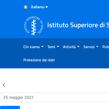
Salta al Contenuto
Salta al Footer
Istituto Superiore di 
Chi siamo
Temi
Attività
Servizi
Pub
Protezione dei dati
Risultati della Ricerca - Ev