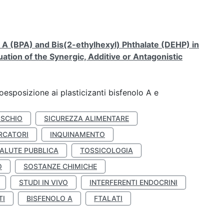
A (BPA) and Bis(2-ethylhexyl) Phthalate (DEHP) in
ation of the Synergic, Additive or Antagonistic
coesposizione ai plasticizanti bisfenolo A e
ISCHIO
SICUREZZA ALIMENTARE
RCATORI
INQUINAMENTO
ALUTE PUBBLICA
TOSSICOLOGIA
O
SOSTANZE CHIMICHE
STUDI IN VIVO
INTERFERENTI ENDOCRINI
TI
BISFENOLO A
FTALATI