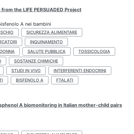
ta from the LIFE PERSUADED Project
bisfenolo A nei bambini
ISCHIO
SICUREZZA ALIMENTARE
RCATORI
INQUINAMENTO
 DONNA
SALUTE PUBBLICA
TOSSICOLOGIA
O
SOSTANZE CHIMICHE
STUDI IN VIVO
INTERFERENTI ENDOCRINI
TI
BISFENOLO A
FTALATI
henol A biomonitoring in Italian mother-child pairs