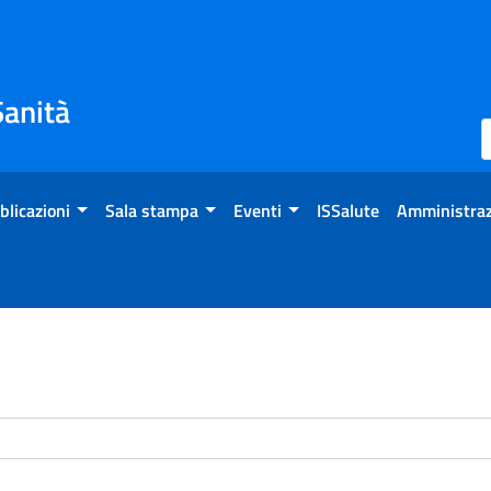
Sanità
blicazioni
Sala stampa
Eventi
ISSalute
Amministraz
enti