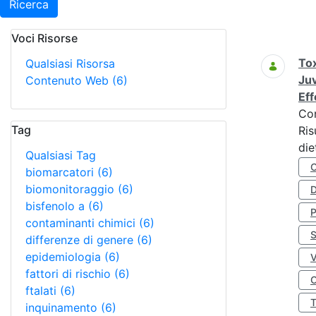
Ricerca
Voci Risorse
Ricerca
Tox
Qualsiasi Risorsa
Juv
Contenuto Web
(6)
Eff
Co
Tag
Ris
die
Qualsiasi Tag
biomarcatori
(6)
biomonitoraggio
(6)
D
bisfenolo a
(6)
contaminanti chimici
(6)
S
differenze di genere
(6)
epidemiologia
(6)
fattori di rischio
(6)
O
ftalati
(6)
inquinamento
(6)