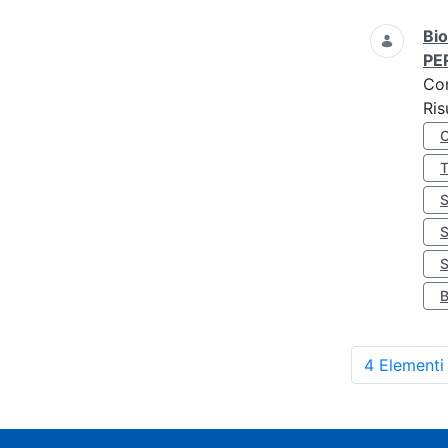
Bio
PE
Co
Ris
S
4 Elementi