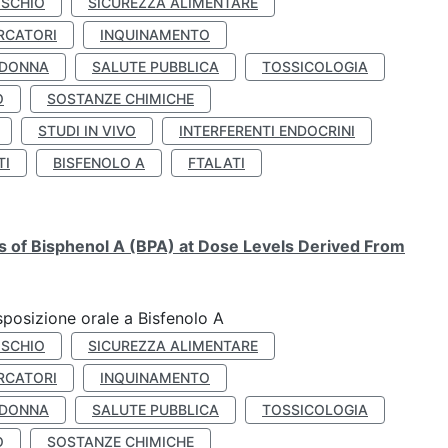
ISCHIO
SICUREZZA ALIMENTARE
RCATORI
INQUINAMENTO
 DONNA
SALUTE PUBBLICA
TOSSICOLOGIA
O
SOSTANZE CHIMICHE
STUDI IN VIVO
INTERFERENTI ENDOCRINI
TI
BISFENOLO A
FTALATI
ts of Bisphenol A (BPA) at Dose Levels Derived From
esposizione orale a Bisfenolo A
ISCHIO
SICUREZZA ALIMENTARE
RCATORI
INQUINAMENTO
 DONNA
SALUTE PUBBLICA
TOSSICOLOGIA
O
SOSTANZE CHIMICHE