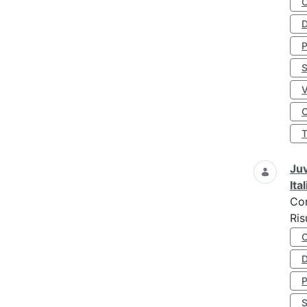
D
S
O
Juv
Ita
Co
Ris
D
S