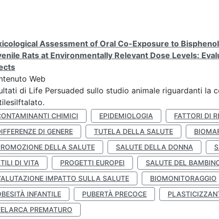
icological Assessment of Oral Co-Exposure to Bisphenol 
enile Rats at Environmentally Relevant Dose Levels: Evalu
ects
ntenuto Web
ultati di Life Persuaded sullo studio animale riguardanti la 
tilesilftalato.
CONTAMINANTI CHIMICI
EPIDEMIOLOGIA
FATTORI DI R
IFFERENZE DI GENERE
TUTELA DELLA SALUTE
BIOMA
PROMOZIONE DELLA SALUTE
SALUTE DELLA DONNA
S
TILI DI VITA
PROGETTI EUROPEI
SALUTE DEL BAMBIN
VALUTAZIONE IMPATTO SULLA SALUTE
BIOMONITORAGGIO
BESITÀ INFANTILE
PUBERTÀ PRECOCE
PLASTICIZZAN
TELARCA PREMATURO