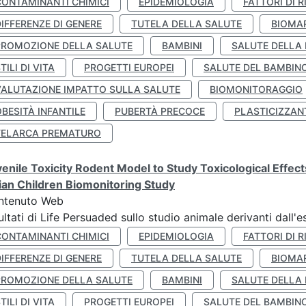
CONTAMINANTI CHIMICI
EPIDEMIOLOGIA
FATTORI DI R
IFFERENZE DI GENERE
TUTELA DELLA SALUTE
BIOMA
PROMOZIONE DELLA SALUTE
BAMBINI
SALUTE DELLA
TILI DI VITA
PROGETTI EUROPEI
SALUTE DEL BAMBIN
VALUTAZIONE IMPATTO SULLA SALUTE
BIOMONITORAGGIO
BESITÀ INFANTILE
PUBERTÀ PRECOCE
PLASTICIZZAN
TELARCA PREMATURO
enile Toxicity Rodent Model to Study Toxicological Effec
lian Children Biomonitoring Study
ntenuto Web
ultati di Life Persuaded sullo studio animale derivanti dall'
CONTAMINANTI CHIMICI
EPIDEMIOLOGIA
FATTORI DI R
IFFERENZE DI GENERE
TUTELA DELLA SALUTE
BIOMA
PROMOZIONE DELLA SALUTE
BAMBINI
SALUTE DELLA
TILI DI VITA
PROGETTI EUROPEI
SALUTE DEL BAMBIN