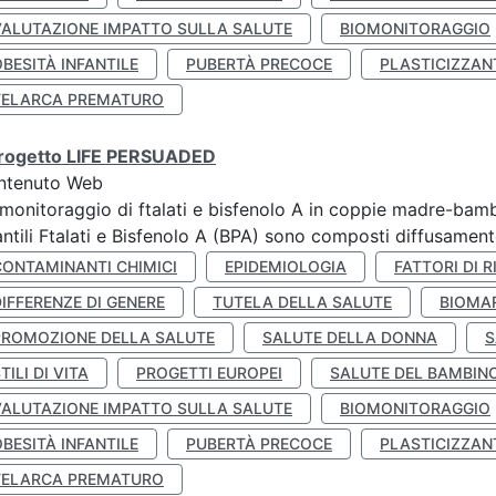
VALUTAZIONE IMPATTO SULLA SALUTE
BIOMONITORAGGIO
BESITÀ INFANTILE
PUBERTÀ PRECOCE
PLASTICIZZAN
TELARCA PREMATURO
 progetto LIFE PERSUADED
ntenuto Web
monitoraggio di ftalati e bisfenolo A in coppie madre-bamb
antili Ftalati e Bisfenolo A (BPA) sono composti diffusamente 
CONTAMINANTI CHIMICI
EPIDEMIOLOGIA
FATTORI DI R
IFFERENZE DI GENERE
TUTELA DELLA SALUTE
BIOMA
PROMOZIONE DELLA SALUTE
SALUTE DELLA DONNA
S
TILI DI VITA
PROGETTI EUROPEI
SALUTE DEL BAMBIN
VALUTAZIONE IMPATTO SULLA SALUTE
BIOMONITORAGGIO
BESITÀ INFANTILE
PUBERTÀ PRECOCE
PLASTICIZZAN
TELARCA PREMATURO