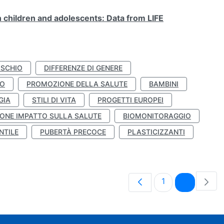
n children and adolescents: Data from LIFE
ISCHIO
DIFFERENZE DI GENERE
TO
PROMOZIONE DELLA SALUTE
BAMBINI
GIA
STILI DI VITA
PROGETTI EUROPEI
ONE IMPATTO SULLA SALUTE
BIOMONITORAGGIO
NTILE
PUBERTÀ PRECOCE
PLASTICIZZANTI
Pagina
Pagina
1
2