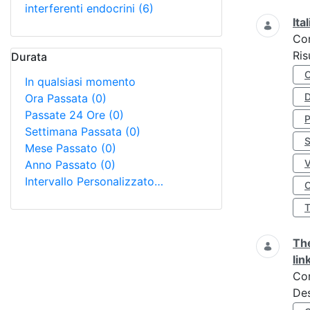
interferenti endocrini
(6)
Ita
Co
Ris
Durata
In qualsiasi momento
D
Ora Passata
(0)
Passate 24 Ore
(0)
Settimana Passata
(0)
S
Mese Passato
(0)
Anno Passato
(0)
Intervallo Personalizzato…
O
The
lin
Co
Des