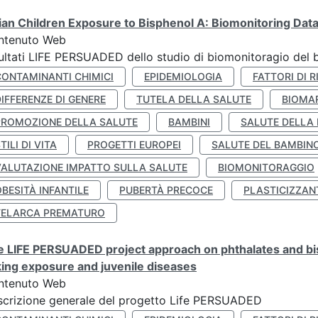
lian Children Exposure to Bisphenol A: Biomonitoring Da
ntenuto Web
ultati LIFE PERSUADED dello studio di biomonitoragio del 
CONTAMINANTI CHIMICI
EPIDEMIOLOGIA
FATTORI DI R
IFFERENZE DI GENERE
TUTELA DELLA SALUTE
BIOMA
PROMOZIONE DELLA SALUTE
BAMBINI
SALUTE DELLA
TILI DI VITA
PROGETTI EUROPEI
SALUTE DEL BAMBIN
VALUTAZIONE IMPATTO SULLA SALUTE
BIOMONITORAGGIO
BESITÀ INFANTILE
PUBERTÀ PRECOCE
PLASTICIZZAN
TELARCA PREMATURO
 LIFE PERSUADED project approach on phthalates and bisp
king exposure and juvenile diseases
ntenuto Web
crizione generale del progetto Life PERSUADED