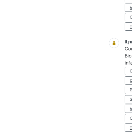
O
Il
Co
Bio
inf
D
S
O