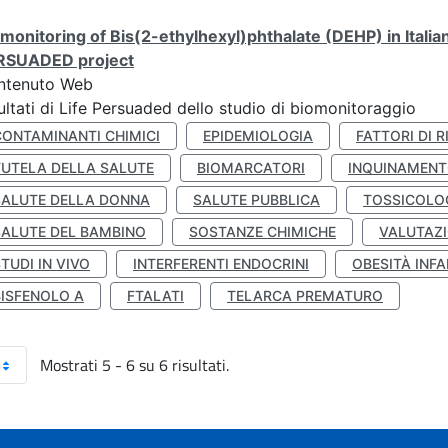
monitoring of Bis(2-ethylhexyl)phthalate (DEHP) in Italia
RSUADED project
ntenuto Web
ultati di Life Persuaded dello studio di biomonitoraggio
CONTAMINANTI CHIMICI
EPIDEMIOLOGIA
FATTORI DI R
TUTELA DELLA SALUTE
BIOMARCATORI
INQUINAMEN
SALUTE DELLA DONNA
SALUTE PUBBLICA
TOSSICOLO
SALUTE DEL BAMBINO
SOSTANZE CHIMICHE
VALUTAZI
TUDI IN VIVO
INTERFERENTI ENDOCRINI
OBESITÀ INFA
BISFENOLO A
FTALATI
TELARCA PREMATURO
Mostrati 5 - 6 su 6 risultati.