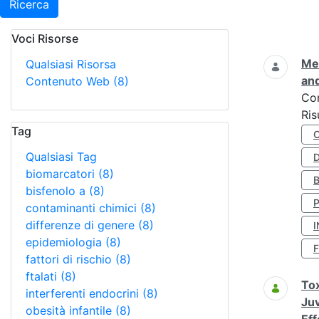
Ricerca
Voci Risorse
Ricerca
Met
Qualsiasi Risorsa
and
Contenuto Web
(8)
Co
Ris
Tag
Qualsiasi Tag
D
biomarcatori
(8)
bisfenolo a
(8)
contaminanti chimici
(8)
differenze di genere
(8)
I
epidemiologia
(8)
fattori di rischio
(8)
ftalati
(8)
Tox
interferenti endocrini
(8)
Juv
obesità infantile
(8)