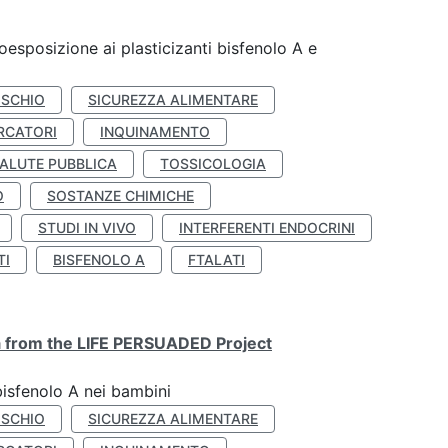
coesposizione ai plasticizanti bisfenolo A e
ISCHIO
SICUREZZA ALIMENTARE
RCATORI
INQUINAMENTO
ALUTE PUBBLICA
TOSSICOLOGIA
O
SOSTANZE CHIMICHE
STUDI IN VIVO
INTERFERENTI ENDOCRINI
TI
BISFENOLO A
FTALATI
ta from the LIFE PERSUADED Project
bisfenolo A nei bambini
ISCHIO
SICUREZZA ALIMENTARE