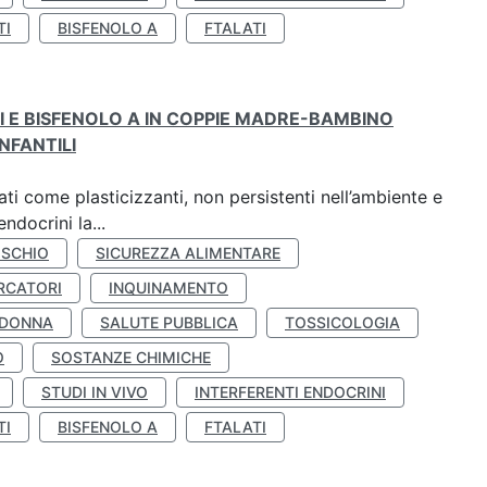
TI
BISFENOLO A
FTALATI
TI E BISFENOLO A IN COPPIE MADRE-BAMBINO
NFANTILI
ti come plasticizzanti, non persistenti nell’ambiente e
ndocrini la...
ISCHIO
SICUREZZA ALIMENTARE
RCATORI
INQUINAMENTO
 DONNA
SALUTE PUBBLICA
TOSSICOLOGIA
O
SOSTANZE CHIMICHE
STUDI IN VIVO
INTERFERENTI ENDOCRINI
TI
BISFENOLO A
FTALATI