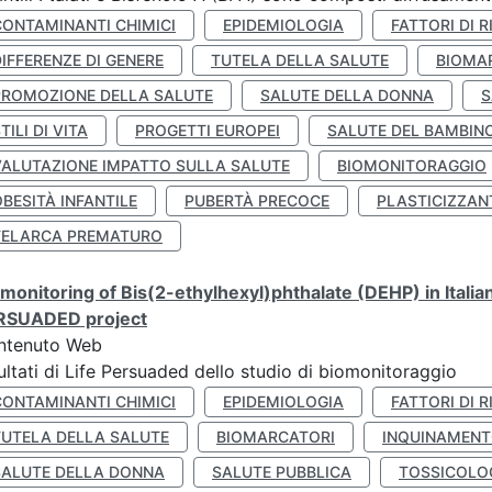
CONTAMINANTI CHIMICI
EPIDEMIOLOGIA
FATTORI DI R
IFFERENZE DI GENERE
TUTELA DELLA SALUTE
BIOMA
PROMOZIONE DELLA SALUTE
SALUTE DELLA DONNA
S
TILI DI VITA
PROGETTI EUROPEI
SALUTE DEL BAMBIN
VALUTAZIONE IMPATTO SULLA SALUTE
BIOMONITORAGGIO
BESITÀ INFANTILE
PUBERTÀ PRECOCE
PLASTICIZZAN
TELARCA PREMATURO
monitoring of Bis(2-ethylhexyl)phthalate (DEHP) in Italia
RSUADED project
ntenuto Web
ultati di Life Persuaded dello studio di biomonitoraggio
CONTAMINANTI CHIMICI
EPIDEMIOLOGIA
FATTORI DI R
TUTELA DELLA SALUTE
BIOMARCATORI
INQUINAMEN
SALUTE DELLA DONNA
SALUTE PUBBLICA
TOSSICOLO