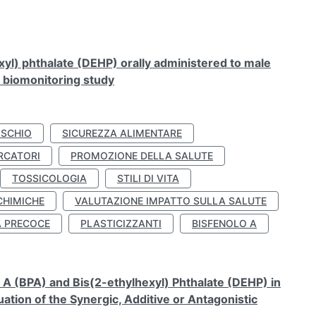
xyl) phthalate (DEHP) orally administered to male
n biomonitoring study
ISCHIO
SICUREZZA ALIMENTARE
RCATORI
PROMOZIONE DELLA SALUTE
TOSSICOLOGIA
STILI DI VITA
CHIMICHE
VALUTAZIONE IMPATTO SULLA SALUTE
À PRECOCE
PLASTICIZZANTI
BISFENOLO A
A (BPA) and Bis(2-ethylhexyl) Phthalate (DEHP) in
ation of the Synergic, Additive or Antagonistic