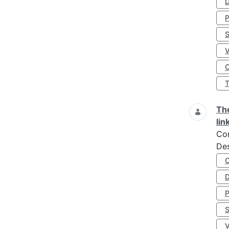
D
S
O
The
lin
Co
Des
D
S