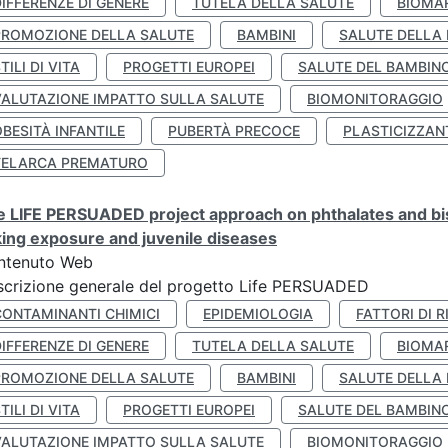
IFFERENZE DI GENERE
TUTELA DELLA SALUTE
BIOMA
PROMOZIONE DELLA SALUTE
BAMBINI
SALUTE DELLA
TILI DI VITA
PROGETTI EUROPEI
SALUTE DEL BAMBIN
VALUTAZIONE IMPATTO SULLA SALUTE
BIOMONITORAGGIO
BESITÀ INFANTILE
PUBERTÀ PRECOCE
PLASTICIZZAN
TELARCA PREMATURO
 LIFE PERSUADED project approach on phthalates and bisp
king exposure and juvenile diseases
ntenuto Web
crizione generale del progetto Life PERSUADED
CONTAMINANTI CHIMICI
EPIDEMIOLOGIA
FATTORI DI R
IFFERENZE DI GENERE
TUTELA DELLA SALUTE
BIOMA
PROMOZIONE DELLA SALUTE
BAMBINI
SALUTE DELLA
TILI DI VITA
PROGETTI EUROPEI
SALUTE DEL BAMBIN
VALUTAZIONE IMPATTO SULLA SALUTE
BIOMONITORAGGIO