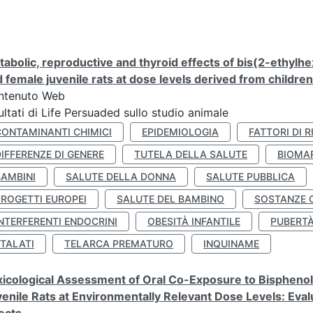
abolic, reproductive and thyroid effects of bis(2-ethylhe
 female juvenile rats at dose levels derived from childre
ntenuto Web
ultati di Life Persuaded sullo studio animale
CONTAMINANTI CHIMICI
EPIDEMIOLOGIA
FATTORI DI R
IFFERENZE DI GENERE
TUTELA DELLA SALUTE
BIOMA
BAMBINI
SALUTE DELLA DONNA
SALUTE PUBBLICA
PROGETTI EUROPEI
SALUTE DEL BAMBINO
SOSTANZE 
NTERFERENTI ENDOCRINI
OBESITÀ INFANTILE
PUBERT
FTALATI
TELARCA PREMATURO
INQUINAME
icological Assessment of Oral Co-Exposure to Bisphenol 
enile Rats at Environmentally Relevant Dose Levels: Evalu