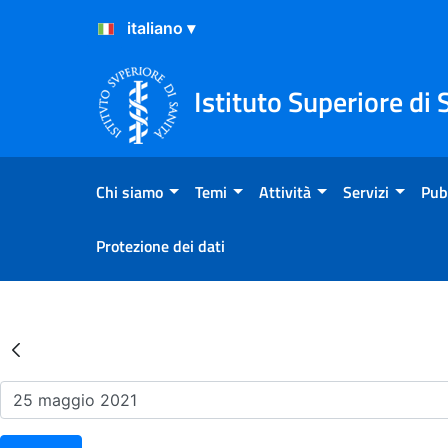
Salta al Contenuto
Salta al Footer
Istituto Superiore di 
Chi siamo
Temi
Attività
Servizi
Pub
Protezione dei dati
Risultati della Ricerca - Ev