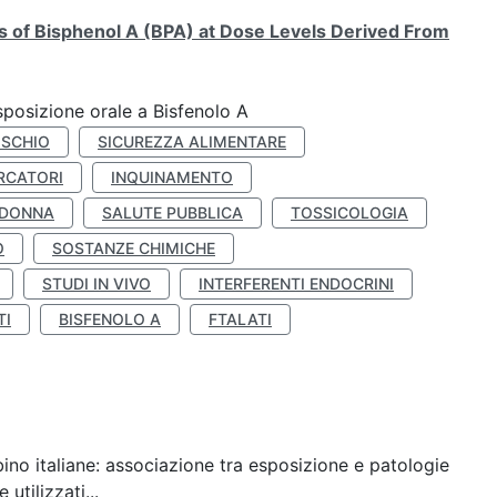
ts of Bisphenol A (BPA) at Dose Levels Derived From
esposizione orale a Bisfenolo A
ISCHIO
SICUREZZA ALIMENTARE
RCATORI
INQUINAMENTO
 DONNA
SALUTE PUBBLICA
TOSSICOLOGIA
O
SOSTANZE CHIMICHE
STUDI IN VIVO
INTERFERENTI ENDOCRINI
TI
BISFENOLO A
FTALATI
ino italiane: associazione tra esposizione e patologie
utilizzati...