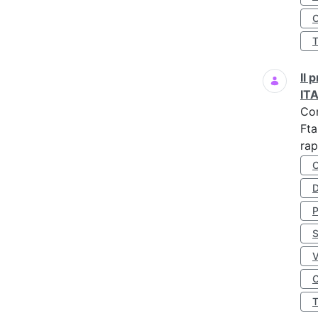
O
Il
IT
Co
Fta
rap
D
S
O