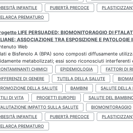
BESITÀ INFANTILE
PUBERTÀ PRECOCE
PLASTICIZZAN
TELARCA PREMATURO
 progetto LIFE PERSUADED: BIOMONITORAGGIO DI FTALA
ALIANE: ASSOCIAZIONE TRA ESPOSIZIONE E PATOLOGIE I
ntenuto Web
lati e Bisfenolo A (BPA) sono composti diffusamente utilizza
idamente metabolizzati; essi sono riconosciuti interferenti e
CONTAMINANTI CHIMICI
EPIDEMIOLOGIA
FATTORI DI R
IFFERENZE DI GENERE
TUTELA DELLA SALUTE
BIOMA
PROMOZIONE DELLA SALUTE
BAMBINI
SALUTE DELLA
TILI DI VITA
PROGETTI EUROPEI
SALUTE DEL BAMBIN
VALUTAZIONE IMPATTO SULLA SALUTE
BIOMONITORAGGIO
BESITÀ INFANTILE
PUBERTÀ PRECOCE
PLASTICIZZAN
TELARCA PREMATURO