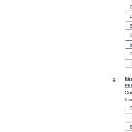
D
S
O
Bio
PE
Co
Ris