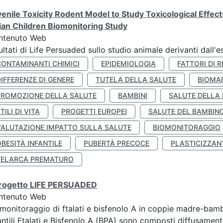
enile Toxicity Rodent Model to Study Toxicological Effec
lian Children Biomonitoring Study
ntenuto Web
ultati di Life Persuaded sullo studio animale derivanti dall'
CONTAMINANTI CHIMICI
EPIDEMIOLOGIA
FATTORI DI R
IFFERENZE DI GENERE
TUTELA DELLA SALUTE
BIOMA
PROMOZIONE DELLA SALUTE
BAMBINI
SALUTE DELLA
TILI DI VITA
PROGETTI EUROPEI
SALUTE DEL BAMBIN
VALUTAZIONE IMPATTO SULLA SALUTE
BIOMONITORAGGIO
BESITÀ INFANTILE
PUBERTÀ PRECOCE
PLASTICIZZAN
TELARCA PREMATURO
 progetto LIFE PERSUADED
ntenuto Web
monitoraggio di ftalati e bisfenolo A in coppie madre-bamb
antili Ftalati e Bisfenolo A (BPA) sono composti diffusamente 