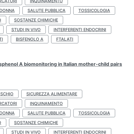
RCATORI
INQUINAMENTO
 DONNA
SALUTE PUBBLICA
TOSSICOLOGIA
O
SOSTANZE CHIMICHE
STUDI IN VIVO
INTERFERENTI ENDOCRINI
TI
BISFENOLO A
FTALATI
henol A biomonitoring in Italian mother-child pairs
ISCHIO
SICUREZZA ALIMENTARE
RCATORI
INQUINAMENTO
 DONNA
SALUTE PUBBLICA
TOSSICOLOGIA
O
SOSTANZE CHIMICHE
STUDI IN VIVO
INTERFERENTI ENDOCRINI