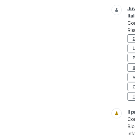
Juv
Ita
Co
Ris
D
S
O
Il
Co
Bio
inf