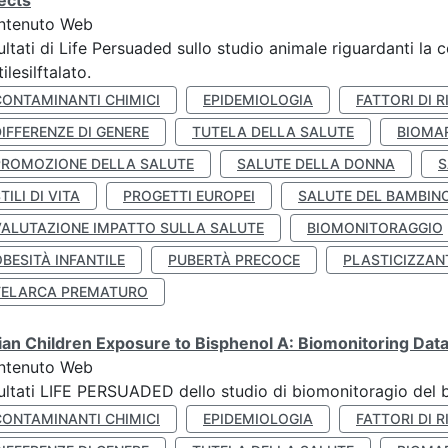
ects
ntenuto Web
ultati di Life Persuaded sullo studio animale riguardanti la 
tilesilftalato.
CONTAMINANTI CHIMICI
EPIDEMIOLOGIA
FATTORI DI R
IFFERENZE DI GENERE
TUTELA DELLA SALUTE
BIOMA
PROMOZIONE DELLA SALUTE
SALUTE DELLA DONNA
S
TILI DI VITA
PROGETTI EUROPEI
SALUTE DEL BAMBIN
VALUTAZIONE IMPATTO SULLA SALUTE
BIOMONITORAGGIO
BESITÀ INFANTILE
PUBERTÀ PRECOCE
PLASTICIZZAN
TELARCA PREMATURO
lian Children Exposure to Bisphenol A: Biomonitoring Da
ntenuto Web
ultati LIFE PERSUADED dello studio di biomonitoragio del 
CONTAMINANTI CHIMICI
EPIDEMIOLOGIA
FATTORI DI R