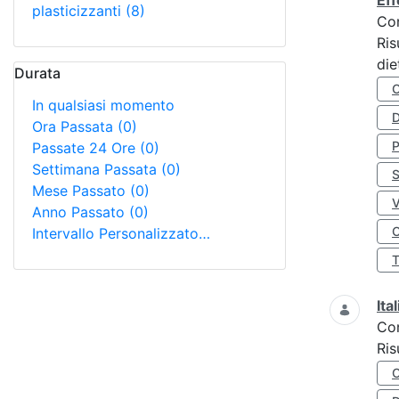
Eff
plasticizzanti
(8)
Co
Ris
die
Durata
In qualsiasi momento
D
Ora Passata
(0)
Passate 24 Ore
(0)
Settimana Passata
(0)
S
Mese Passato
(0)
Anno Passato
(0)
O
Intervallo Personalizzato…
Ita
Co
Ris