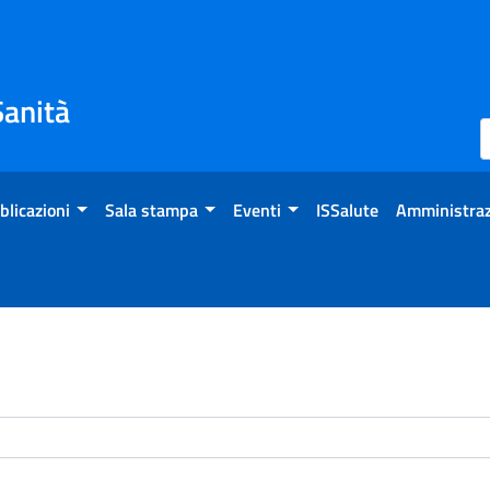
Sanità
blicazioni
Sala stampa
Eventi
ISSalute
Amministraz
enti