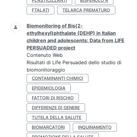
PLASTICIZZANTI
BISFENOLO A
FTALATI
TELARCA PREMATURO
Biomonitoring of Bis(2-
ethylhexyl)phthalate (DEHP) in Italian
children and adolescents: Data from LIFE
PERSUADED project
Contenuto Web
Risultati di Life Persuaded dello studio di
biomonitoraggio
CONTAMINANTI CHIMICI
EPIDEMIOLOGIA
FATTORI DI RISCHIO
DIFFERENZE DI GENERE
TUTELA DELLA SALUTE
BIOMARCATORI
INQUINAMENTO
PROMOZIONE DELLA SALUTE