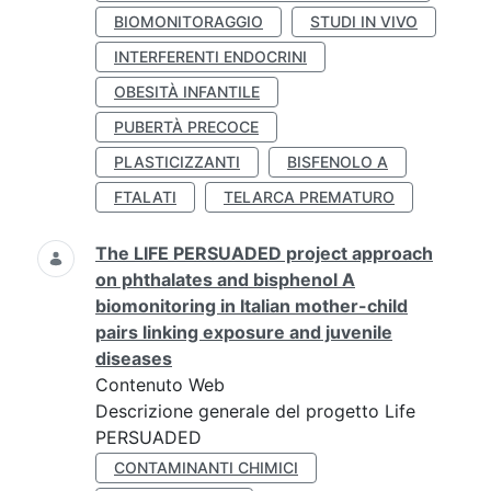
BIOMONITORAGGIO
STUDI IN VIVO
INTERFERENTI ENDOCRINI
OBESITÀ INFANTILE
PUBERTÀ PRECOCE
PLASTICIZZANTI
BISFENOLO A
FTALATI
TELARCA PREMATURO
The LIFE PERSUADED project approach
on phthalates and bisphenol A
biomonitoring in Italian mother-child
pairs linking exposure and juvenile
diseases
Contenuto Web
Descrizione generale del progetto Life
PERSUADED
CONTAMINANTI CHIMICI