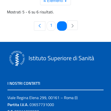
4 Elementi
Mostrati 5 - 6 su 6 risultati.
Pagina
Pagina
1
2
Istituto Superiore di Sanità
I NOSTRI CONTATTI
Viale Regina Elena 299, 00161 – Roma (I)
Partita I.V.A.
03657731000