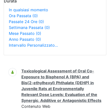
Durata
In qualsiasi momento
Ora Passata
(0)
Passate 24 Ore
(0)
Settimana Passata
(0)
Mese Passato
(0)
Anno Passato
(0)
Intervallo Personalizzato…
Ricerca
Toxicological Assessment of Oral Co-
Exposure to Bisphenol A (BPA) and
Bis(2-ethylhexyl) Phthalate (DEHP) in
Juvenile Rats at Environmentally
Relevant Dose Levels: Evaluation of the
Synergic, Additive or Antagonistic Effects
Contenuto Web