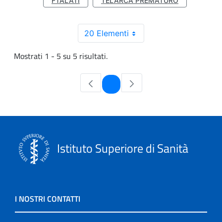
FTALATI
TELARCA PREMATURO
20 Elementi
Mostrati 1 - 5 su 5 risultati.
Pagina
1
Istituto Superiore di Sanità
I NOSTRI CONTATTI