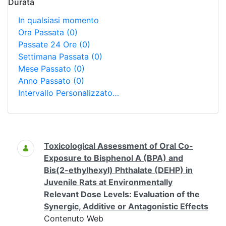
Durata
In qualsiasi momento
Ora Passata
(0)
Passate 24 Ore
(0)
Settimana Passata
(0)
Mese Passato
(0)
Anno Passato
(0)
Intervallo Personalizzato…
Ricerca
Toxicological Assessment of Oral Co-
Exposure to Bisphenol A (BPA) and
Bis(2-ethylhexyl) Phthalate (DEHP) in
Juvenile Rats at Environmentally
Relevant Dose Levels: Evaluation of the
Synergic, Additive or Antagonistic Effects
Contenuto Web