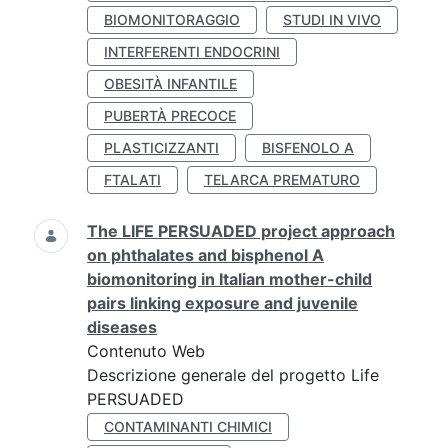
BIOMONITORAGGIO
STUDI IN VIVO
INTERFERENTI ENDOCRINI
OBESITÀ INFANTILE
PUBERTÀ PRECOCE
PLASTICIZZANTI
BISFENOLO A
FTALATI
TELARCA PREMATURO
The LIFE PERSUADED project approach
on phthalates and bisphenol A
biomonitoring in Italian mother-child
pairs linking exposure and juvenile
diseases
Contenuto Web
Descrizione generale del progetto Life
PERSUADED
CONTAMINANTI CHIMICI