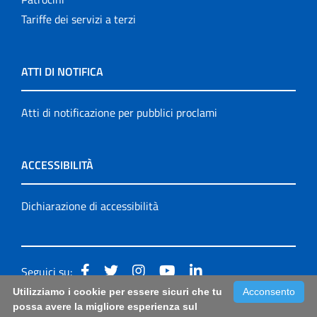
Tariffe dei servizi a terzi
ATTI DI NOTIFICA
Atti di notificazione per pubblici proclami
ACCESSIBILITÀ
Dichiarazione di accessibilità
Seguici su:
Utilizziamo i cookie per essere sicuri che tu
Acconsento
Accessibilità: form di segnalazione di prima istanza per
possa avere la migliore esperienza sul