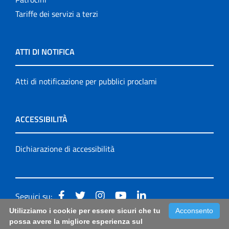
Tariffe dei servizi a terzi
ATTI DI NOTIFICA
Atti di notificazione per pubblici proclami
ACCESSIBILITÀ
Dichiarazione di accessibilità
Seguici su:
Utilizziamo i cookie per essere sicuri che tu
Acconsento
Accessibilità: form di segnalazione di prima istanza per
possa avere la migliore esperienza sul