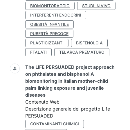
BIOMONITORAGGIO
STUDI IN VIVO
INTERFERENTI ENDOCRINI
OBESITÀ INFANTILE
PUBERTÀ PRECOCE
PLASTICIZZANTI
BISFENOLO A
FTALATI
TELARCA PREMATURO
The LIFE PERSUADED project approach
on phthalates and bisphenol A
biomonitoring in Italian mother-child
pairs linking exposure and juvenile
diseases
Contenuto Web
Descrizione generale del progetto Life
PERSUADED
CONTAMINANTI CHIMICI