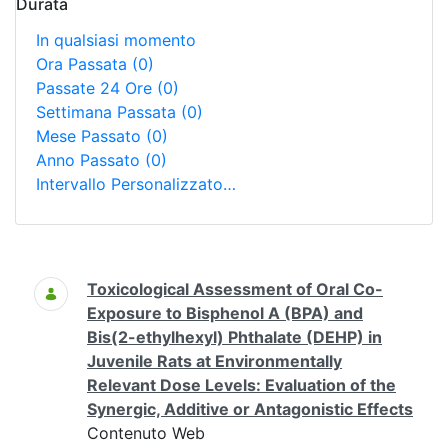
Durata
In qualsiasi momento
Ora Passata
(0)
Passate 24 Ore
(0)
Settimana Passata
(0)
Mese Passato
(0)
Anno Passato
(0)
Intervallo Personalizzato…
Ricerca
Toxicological Assessment of Oral Co-
Exposure to Bisphenol A (BPA) and
Bis(2-ethylhexyl) Phthalate (DEHP) in
Juvenile Rats at Environmentally
Relevant Dose Levels: Evaluation of the
Synergic, Additive or Antagonistic Effects
Contenuto Web