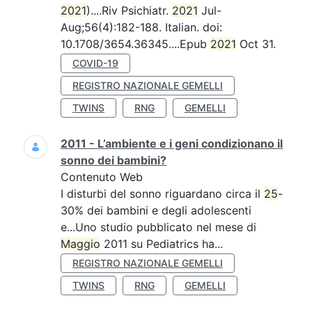
2021
)....Riv Psichiatr.
2021
Jul-
Aug;56(4):182-188. Italian. doi:
10.1708/3654.36345....Epub
2021
Oct 31.
COVID-19
REGISTRO NAZIONALE GEMELLI
TWINS
RNG
GEMELLI
2011 - L’ambiente e i geni condizionano il
sonno dei bambini?
Contenuto Web
I disturbi del sonno riguardano circa il
25
-
30% dei bambini e degli adolescenti
e...Uno studio pubblicato nel mese di
Maggio
2011 su Pediatrics ha...
REGISTRO NAZIONALE GEMELLI
TWINS
RNG
GEMELLI