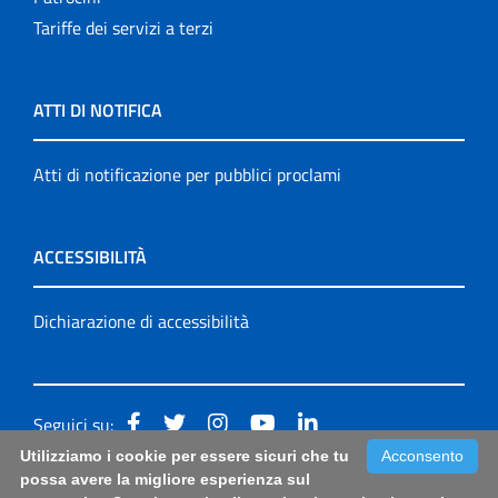
Tariffe dei servizi a terzi
ATTI DI NOTIFICA
Atti di notificazione per pubblici proclami
ACCESSIBILITÀ
Dichiarazione di accessibilità
Seguici su:
Utilizziamo i cookie per essere sicuri che tu
Acconsento
Accessibilità: form di segnalazione di prima istanza per
possa avere la migliore esperienza sul