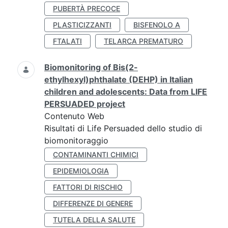
PUBERTÀ PRECOCE
PLASTICIZZANTI
BISFENOLO A
FTALATI
TELARCA PREMATURO
Biomonitoring of Bis(2-
ethylhexyl)phthalate (DEHP) in Italian
children and adolescents: Data from LIFE
PERSUADED project
Contenuto Web
Risultati di Life Persuaded dello studio di
biomonitoraggio
CONTAMINANTI CHIMICI
EPIDEMIOLOGIA
FATTORI DI RISCHIO
DIFFERENZE DI GENERE
TUTELA DELLA SALUTE