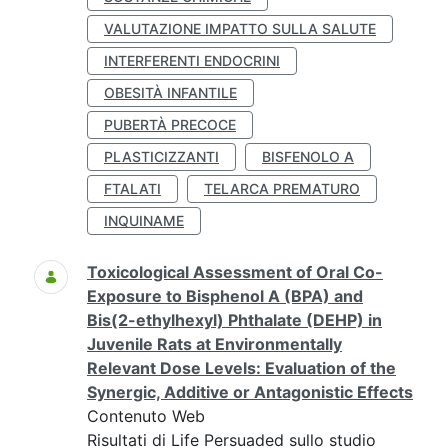
VALUTAZIONE IMPATTO SULLA SALUTE
INTERFERENTI ENDOCRINI
OBESITÀ INFANTILE
PUBERTÀ PRECOCE
PLASTICIZZANTI
BISFENOLO A
FTALATI
TELARCA PREMATURO
INQUINAME
Toxicological Assessment of Oral Co-
Exposure to Bisphenol A (BPA) and
Bis(2-ethylhexyl) Phthalate (DEHP) in
Juvenile Rats at Environmentally
Relevant Dose Levels: Evaluation of the
Synergic, Additive or Antagonistic Effects
Contenuto Web
Risultati di Life Persuaded sullo studio