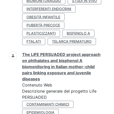
BIOMONITORAGGIO
STUDI IN VIVO
INTERFERENTI ENDOCRINI
OBESITÀ INFANTILE
PUBERTÀ PRECOCE
PLASTICIZZANTI
BISFENOLO A
FTALATI
TELARCA PREMATURO
The LIFE PERSUADED project approach
on phthalates and bisphenol A
biomonitoring in Italian mother-child
pairs linking exposure and juvenile
diseases
Contenuto Web
Descrizione generale del progetto Life
PERSUADED
CONTAMINANTI CHIMICI
EPIDEMIOLOGIA