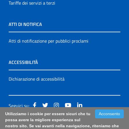
Tariffe dei servizi a terzi
ATTI DI NOTIFICA
Atti di notificazione per pubblici proclami
ACCESSIBILITÀ
Dichiarazione di accessibilità
Seguici su:
Utilizziamo i cookie per essere sicuri che tu
Acconsento
Accessibilità: form di segnalazione di prima istanza per
possa avere la migliore esperienza sul
nostro sito. Se vai avanti nella navigazione, riteniamo che
questa pagina
|
Note Legali
|
Sitemap