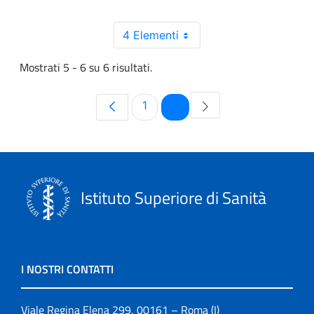
4 Elementi
Mostrati 5 - 6 su 6 risultati.
Pagina
Pagina
1
2
Istituto Superiore di Sanità
I NOSTRI CONTATTI
Viale Regina Elena 299, 00161 – Roma (I)