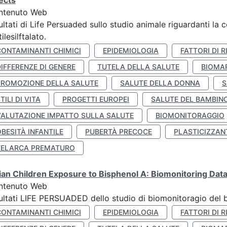
ects
ntenuto Web
ultati di Life Persuaded sullo studio animale riguardanti la 
tilesilftalato.
CONTAMINANTI CHIMICI
EPIDEMIOLOGIA
FATTORI DI R
IFFERENZE DI GENERE
TUTELA DELLA SALUTE
BIOMA
PROMOZIONE DELLA SALUTE
SALUTE DELLA DONNA
S
TILI DI VITA
PROGETTI EUROPEI
SALUTE DEL BAMBIN
VALUTAZIONE IMPATTO SULLA SALUTE
BIOMONITORAGGIO
BESITÀ INFANTILE
PUBERTÀ PRECOCE
PLASTICIZZAN
TELARCA PREMATURO
lian Children Exposure to Bisphenol A: Biomonitoring Da
ntenuto Web
ultati LIFE PERSUADED dello studio di biomonitoragio del 
CONTAMINANTI CHIMICI
EPIDEMIOLOGIA
FATTORI DI R