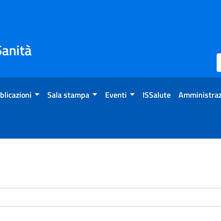
Sanità
blicazioni
Sala stampa
Eventi
ISSalute
Amministraz
enti