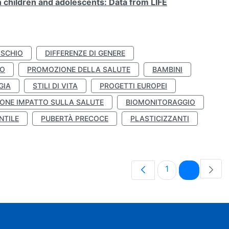
n children and adolescents: Data from LIFE
ISCHIO
DIFFERENZE DI GENERE
TO
PROMOZIONE DELLA SALUTE
BAMBINI
GIA
STILI DI VITA
PROGETTI EUROPEI
ONE IMPATTO SULLA SALUTE
BIOMONITORAGGIO
NTILE
PUBERTÀ PRECOCE
PLASTICIZZANTI
Pagina
Pagina
1
2