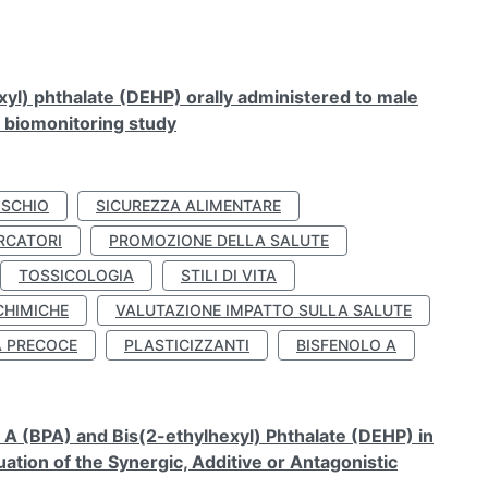
xyl) phthalate (DEHP) orally administered to male
n biomonitoring study
ISCHIO
SICUREZZA ALIMENTARE
RCATORI
PROMOZIONE DELLA SALUTE
TOSSICOLOGIA
STILI DI VITA
CHIMICHE
VALUTAZIONE IMPATTO SULLA SALUTE
À PRECOCE
PLASTICIZZANTI
BISFENOLO A
A (BPA) and Bis(2-ethylhexyl) Phthalate (DEHP) in
ation of the Synergic, Additive or Antagonistic