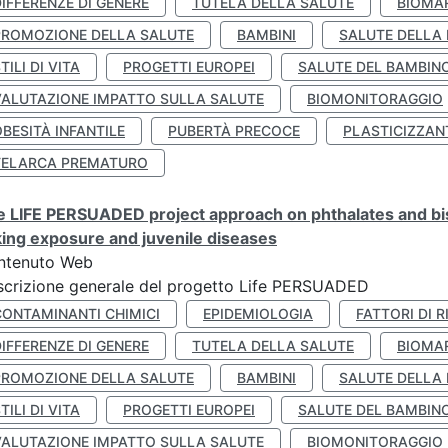
IFFERENZE DI GENERE
TUTELA DELLA SALUTE
BIOMA
PROMOZIONE DELLA SALUTE
BAMBINI
SALUTE DELLA
TILI DI VITA
PROGETTI EUROPEI
SALUTE DEL BAMBIN
VALUTAZIONE IMPATTO SULLA SALUTE
BIOMONITORAGGIO
BESITÀ INFANTILE
PUBERTÀ PRECOCE
PLASTICIZZAN
TELARCA PREMATURO
 LIFE PERSUADED project approach on phthalates and bisp
king exposure and juvenile diseases
ntenuto Web
crizione generale del progetto Life PERSUADED
CONTAMINANTI CHIMICI
EPIDEMIOLOGIA
FATTORI DI R
IFFERENZE DI GENERE
TUTELA DELLA SALUTE
BIOMA
PROMOZIONE DELLA SALUTE
BAMBINI
SALUTE DELLA
TILI DI VITA
PROGETTI EUROPEI
SALUTE DEL BAMBIN
VALUTAZIONE IMPATTO SULLA SALUTE
BIOMONITORAGGIO