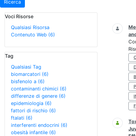
Ricerca
Voci Risorse
Ricerca
Met
Qualsiasi Risorsa
and
Contenuto Web
(6)
Co
Ris
Tag
Qualsiasi Tag
D
biomarcatori
(6)
bisfenolo a
(6)
contaminanti chimici
(6)
differenze di genere
(6)
I
epidemiologia
(6)
fattori di rischio
(6)
ftalati
(6)
Tox
interferenti endocrini
(6)
Juv
obesità infantile
(6)