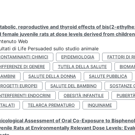
abolic, reproductive and thyroid effects of bis(2-ethylhe
 female juvenile rats at dose levels derived from childre
ntenuto Web
ultati di Life Persuaded sullo studio animale
CONTAMINANTI CHIMICI
EPIDEMIOLOGIA
FATTORI DI R
IFFERENZE DI GENERE
TUTELA DELLA SALUTE
BIOMA
BAMBINI
SALUTE DELLA DONNA
SALUTE PUBBLICA
PROGETTI EUROPEI
SALUTE DEL BAMBINO
SOSTANZE 
NTERFERENTI ENDOCRINI
OBESITÀ INFANTILE
PUBERT
FTALATI
TELARCA PREMATURO
INQUINAME
icological Assessment of Oral Co-Exposure to Bisphenol 
enile Rats at Environmentally Relevant Dose Levels: Evalu