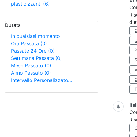
Eff
plasticizzanti
(6)
Co
Ris
die
Durata
In qualsiasi momento
D
Ora Passata
(0)
Passate 24 Ore
(0)
Settimana Passata
(0)
S
Mese Passato
(0)
Anno Passato
(0)
O
Intervallo Personalizzato…
Ita
Co
Ris