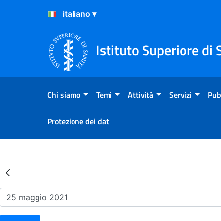
Salta al Contenuto
Salta al Footer
Istituto Superiore di 
Chi siamo
Temi
Attività
Servizi
Pub
Protezione dei dati
Risultati della Ricerca - Ev