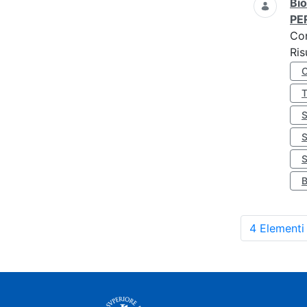
Bio
PE
Co
Ris
S
4 Elementi