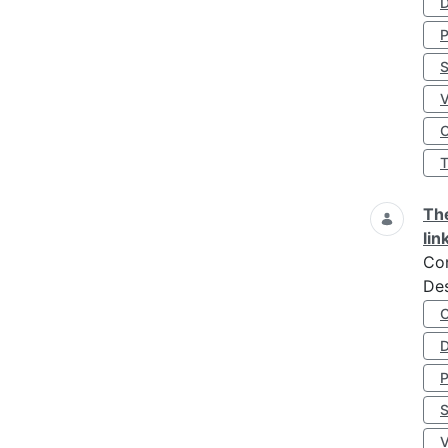
D
S
O
The
lin
Co
Des
D
S