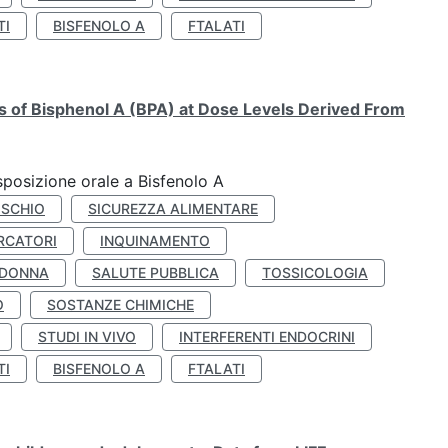
TI
BISFENOLO A
FTALATI
ts of Bisphenol A (BPA) at Dose Levels Derived From
esposizione orale a Bisfenolo A
ISCHIO
SICUREZZA ALIMENTARE
RCATORI
INQUINAMENTO
 DONNA
SALUTE PUBBLICA
TOSSICOLOGIA
O
SOSTANZE CHIMICHE
STUDI IN VIVO
INTERFERENTI ENDOCRINI
TI
BISFENOLO A
FTALATI