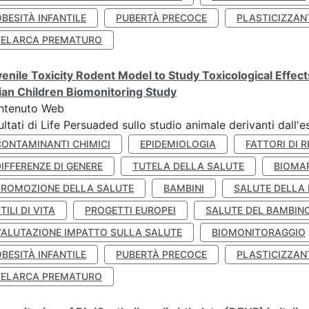
BESITÀ INFANTILE
PUBERTÀ PRECOCE
PLASTICIZZAN
TELARCA PREMATURO
enile Toxicity Rodent Model to Study Toxicological Effec
lian Children Biomonitoring Study
ntenuto Web
ultati di Life Persuaded sullo studio animale derivanti dall'
CONTAMINANTI CHIMICI
EPIDEMIOLOGIA
FATTORI DI R
IFFERENZE DI GENERE
TUTELA DELLA SALUTE
BIOMA
PROMOZIONE DELLA SALUTE
BAMBINI
SALUTE DELLA
TILI DI VITA
PROGETTI EUROPEI
SALUTE DEL BAMBIN
VALUTAZIONE IMPATTO SULLA SALUTE
BIOMONITORAGGIO
BESITÀ INFANTILE
PUBERTÀ PRECOCE
PLASTICIZZAN
TELARCA PREMATURO