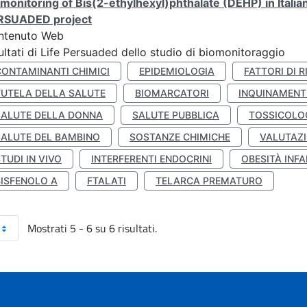
monitoring of Bis(2-ethylhexyl)phthalate (DEHP) in Italia
RSUADED project
ntenuto Web
ultati di Life Persuaded dello studio di biomonitoraggio
CONTAMINANTI CHIMICI
EPIDEMIOLOGIA
FATTORI DI R
TUTELA DELLA SALUTE
BIOMARCATORI
INQUINAMEN
SALUTE DELLA DONNA
SALUTE PUBBLICA
TOSSICOLO
SALUTE DEL BAMBINO
SOSTANZE CHIMICHE
VALUTAZI
TUDI IN VIVO
INTERFERENTI ENDOCRINI
OBESITÀ INFA
BISFENOLO A
FTALATI
TELARCA PREMATURO
Mostrati 5 - 6 su 6 risultati.