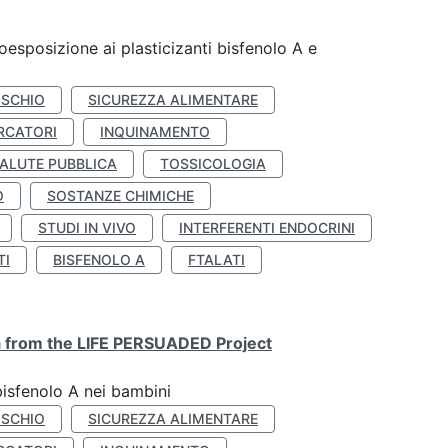
coesposizione ai plasticizanti bisfenolo A e
ISCHIO
SICUREZZA ALIMENTARE
RCATORI
INQUINAMENTO
ALUTE PUBBLICA
TOSSICOLOGIA
O
SOSTANZE CHIMICHE
STUDI IN VIVO
INTERFERENTI ENDOCRINI
TI
BISFENOLO A
FTALATI
ta from the LIFE PERSUADED Project
bisfenolo A nei bambini
ISCHIO
SICUREZZA ALIMENTARE