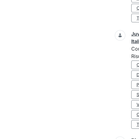
O
Juv
Ita
Co
Ris
D
S
O