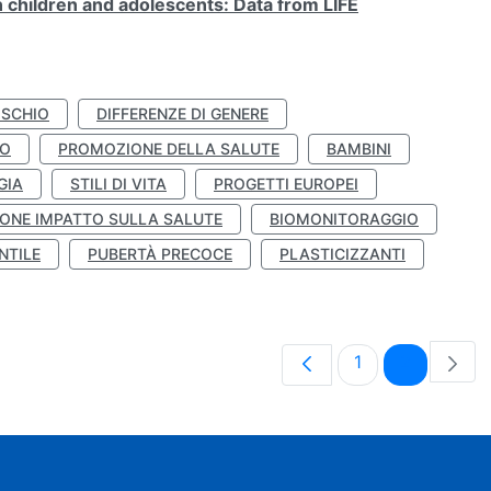
n children and adolescents: Data from LIFE
ISCHIO
DIFFERENZE DI GENERE
TO
PROMOZIONE DELLA SALUTE
BAMBINI
GIA
STILI DI VITA
PROGETTI EUROPEI
ONE IMPATTO SULLA SALUTE
BIOMONITORAGGIO
NTILE
PUBERTÀ PRECOCE
PLASTICIZZANTI
Pagina
Pagina
1
2