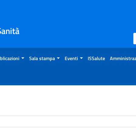
Sanità
blicazioni
Sala stampa
Eventi
ISSalute
Amministraz
enti