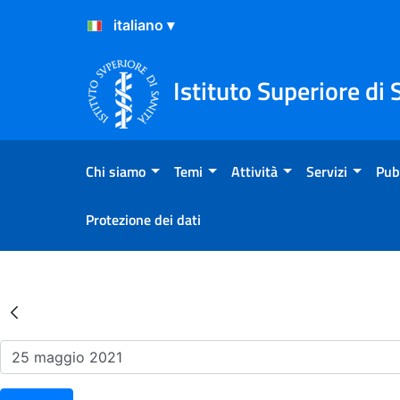
Salta al Contenuto
Salta al Footer
Istituto Superiore di 
Chi siamo
Temi
Attività
Servizi
Pub
Protezione dei dati
Risultati della Ricerca - Ev