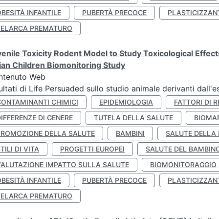
BESITÀ INFANTILE
PUBERTÀ PRECOCE
PLASTICIZZAN
TELARCA PREMATURO
enile Toxicity Rodent Model to Study Toxicological Effec
lian Children Biomonitoring Study
ntenuto Web
ultati di Life Persuaded sullo studio animale derivanti dall'
CONTAMINANTI CHIMICI
EPIDEMIOLOGIA
FATTORI DI R
IFFERENZE DI GENERE
TUTELA DELLA SALUTE
BIOMA
PROMOZIONE DELLA SALUTE
BAMBINI
SALUTE DELLA
TILI DI VITA
PROGETTI EUROPEI
SALUTE DEL BAMBIN
VALUTAZIONE IMPATTO SULLA SALUTE
BIOMONITORAGGIO
BESITÀ INFANTILE
PUBERTÀ PRECOCE
PLASTICIZZAN
TELARCA PREMATURO