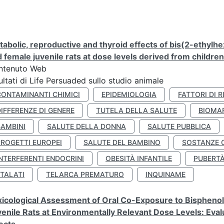
abolic, reproductive and thyroid effects of bis(2-ethylhe
 female juvenile rats at dose levels derived from childre
ntenuto Web
ultati di Life Persuaded sullo studio animale
CONTAMINANTI CHIMICI
EPIDEMIOLOGIA
FATTORI DI R
IFFERENZE DI GENERE
TUTELA DELLA SALUTE
BIOMA
BAMBINI
SALUTE DELLA DONNA
SALUTE PUBBLICA
PROGETTI EUROPEI
SALUTE DEL BAMBINO
SOSTANZE 
NTERFERENTI ENDOCRINI
OBESITÀ INFANTILE
PUBERT
FTALATI
TELARCA PREMATURO
INQUINAME
icological Assessment of Oral Co-Exposure to Bisphenol 
enile Rats at Environmentally Relevant Dose Levels: Evalu