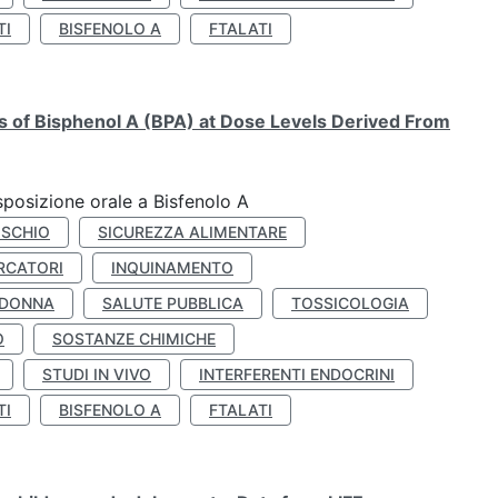
TI
BISFENOLO A
FTALATI
ts of Bisphenol A (BPA) at Dose Levels Derived From
esposizione orale a Bisfenolo A
ISCHIO
SICUREZZA ALIMENTARE
RCATORI
INQUINAMENTO
 DONNA
SALUTE PUBBLICA
TOSSICOLOGIA
O
SOSTANZE CHIMICHE
STUDI IN VIVO
INTERFERENTI ENDOCRINI
TI
BISFENOLO A
FTALATI