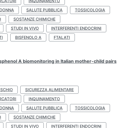
RCATORI
INQUINAMENTO
 DONNA
SALUTE PUBBLICA
TOSSICOLOGIA
O
SOSTANZE CHIMICHE
STUDI IN VIVO
INTERFERENTI ENDOCRINI
TI
BISFENOLO A
FTALATI
henol A biomonitoring in Italian mother-child pairs
ISCHIO
SICUREZZA ALIMENTARE
RCATORI
INQUINAMENTO
 DONNA
SALUTE PUBBLICA
TOSSICOLOGIA
O
SOSTANZE CHIMICHE
STUDI IN VIVO
INTERFERENTI ENDOCRINI