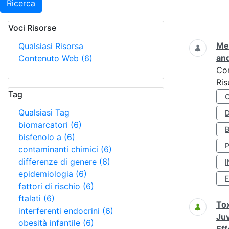
Ricerca
Voci Risorse
Ricerca
Met
Qualsiasi Risorsa
and
Contenuto Web
(6)
Co
Ris
Tag
Qualsiasi Tag
D
biomarcatori
(6)
bisfenolo a
(6)
contaminanti chimici
(6)
differenze di genere
(6)
I
epidemiologia
(6)
fattori di rischio
(6)
ftalati
(6)
Tox
interferenti endocrini
(6)
Juv
obesità infantile
(6)