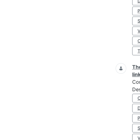
D
S
O
The
lin
Co
Des
D
S