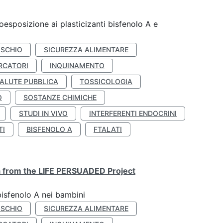
coesposizione ai plasticizanti bisfenolo A e
ISCHIO
SICUREZZA ALIMENTARE
RCATORI
INQUINAMENTO
ALUTE PUBBLICA
TOSSICOLOGIA
O
SOSTANZE CHIMICHE
STUDI IN VIVO
INTERFERENTI ENDOCRINI
TI
BISFENOLO A
FTALATI
ta from the LIFE PERSUADED Project
bisfenolo A nei bambini
ISCHIO
SICUREZZA ALIMENTARE