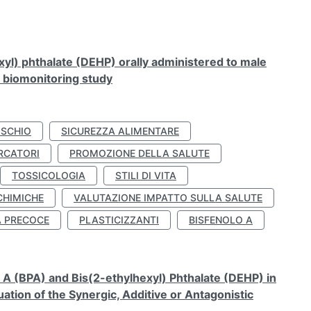
xyl) phthalate (DEHP) orally administered to male
n biomonitoring study
ISCHIO
SICUREZZA ALIMENTARE
RCATORI
PROMOZIONE DELLA SALUTE
TOSSICOLOGIA
STILI DI VITA
CHIMICHE
VALUTAZIONE IMPATTO SULLA SALUTE
À PRECOCE
PLASTICIZZANTI
BISFENOLO A
A (BPA) and Bis(2-ethylhexyl) Phthalate (DEHP) in
ation of the Synergic, Additive or Antagonistic