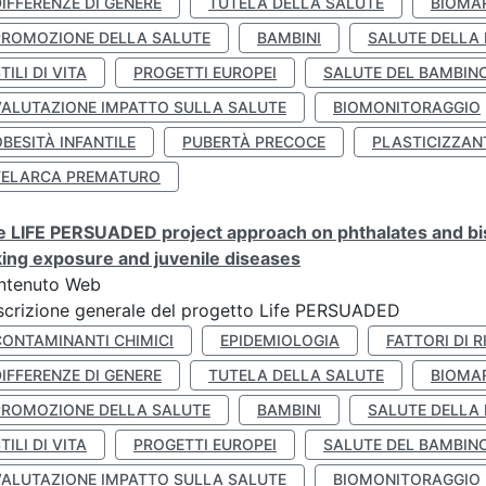
IFFERENZE DI GENERE
TUTELA DELLA SALUTE
BIOMA
PROMOZIONE DELLA SALUTE
BAMBINI
SALUTE DELLA
TILI DI VITA
PROGETTI EUROPEI
SALUTE DEL BAMBIN
VALUTAZIONE IMPATTO SULLA SALUTE
BIOMONITORAGGIO
BESITÀ INFANTILE
PUBERTÀ PRECOCE
PLASTICIZZAN
TELARCA PREMATURO
 LIFE PERSUADED project approach on phthalates and bisp
king exposure and juvenile diseases
ntenuto Web
crizione generale del progetto Life PERSUADED
CONTAMINANTI CHIMICI
EPIDEMIOLOGIA
FATTORI DI R
IFFERENZE DI GENERE
TUTELA DELLA SALUTE
BIOMA
PROMOZIONE DELLA SALUTE
BAMBINI
SALUTE DELLA
TILI DI VITA
PROGETTI EUROPEI
SALUTE DEL BAMBIN
VALUTAZIONE IMPATTO SULLA SALUTE
BIOMONITORAGGIO