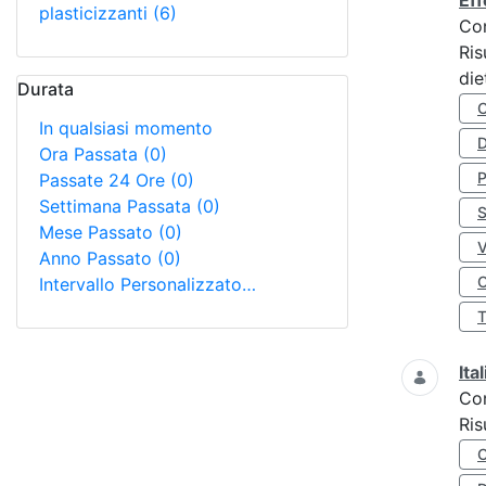
Eff
plasticizzanti
(6)
Co
Ris
die
Durata
In qualsiasi momento
D
Ora Passata
(0)
Passate 24 Ore
(0)
Settimana Passata
(0)
S
Mese Passato
(0)
Anno Passato
(0)
O
Intervallo Personalizzato…
Ita
Co
Ris