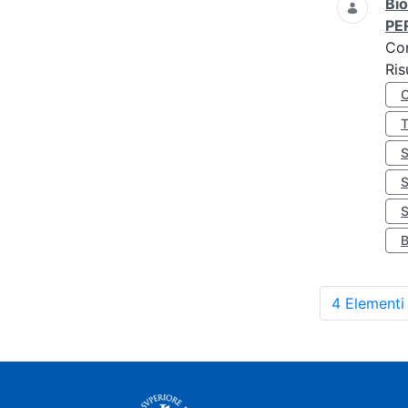
Bio
PE
Co
Ris
S
4 Elementi