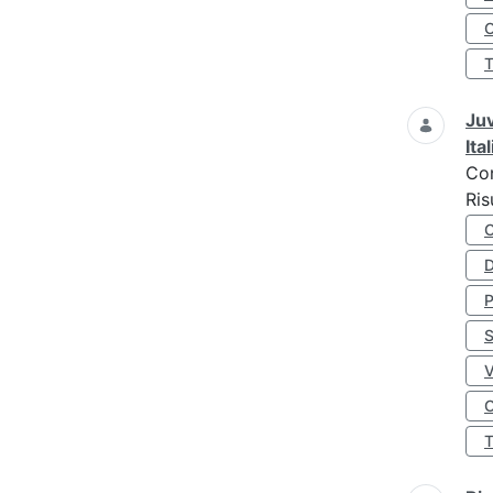
O
Juv
Ita
Co
Ris
D
S
O