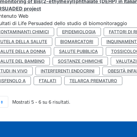
monitoring of Bis(2-ethylhexyl)phthalate (DEHP) in Italia
RSUADED project
ntenuto Web
ultati di Life Persuaded dello studio di biomonitoraggio
CONTAMINANTI CHIMICI
EPIDEMIOLOGIA
FATTORI DI R
TUTELA DELLA SALUTE
BIOMARCATORI
INQUINAMEN
SALUTE DELLA DONNA
SALUTE PUBBLICA
TOSSICOLO
SALUTE DEL BAMBINO
SOSTANZE CHIMICHE
VALUTAZI
TUDI IN VIVO
INTERFERENTI ENDOCRINI
OBESITÀ INFA
BISFENOLO A
FTALATI
TELARCA PREMATURO
Mostrati 5 - 6 su 6 risultati.