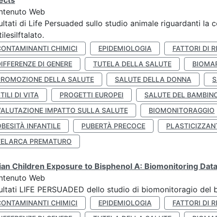
ects
ntenuto Web
ultati di Life Persuaded sullo studio animale riguardanti la 
tilesilftalato.
CONTAMINANTI CHIMICI
EPIDEMIOLOGIA
FATTORI DI R
IFFERENZE DI GENERE
TUTELA DELLA SALUTE
BIOMA
PROMOZIONE DELLA SALUTE
SALUTE DELLA DONNA
S
TILI DI VITA
PROGETTI EUROPEI
SALUTE DEL BAMBIN
VALUTAZIONE IMPATTO SULLA SALUTE
BIOMONITORAGGIO
BESITÀ INFANTILE
PUBERTÀ PRECOCE
PLASTICIZZAN
TELARCA PREMATURO
lian Children Exposure to Bisphenol A: Biomonitoring Da
ntenuto Web
ultati LIFE PERSUADED dello studio di biomonitoragio del 
CONTAMINANTI CHIMICI
EPIDEMIOLOGIA
FATTORI DI R