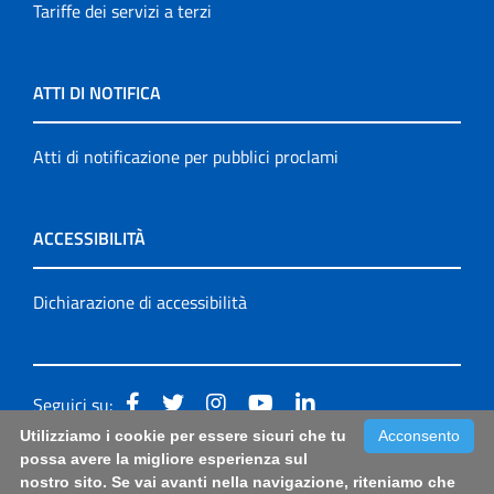
Tariffe dei servizi a terzi
ATTI DI NOTIFICA
Atti di notificazione per pubblici proclami
ACCESSIBILITÀ
Dichiarazione di accessibilità
Seguici su:
Utilizziamo i cookie per essere sicuri che tu
Acconsento
Accessibilità: form di segnalazione di prima istanza per
possa avere la migliore esperienza sul
nostro sito. Se vai avanti nella navigazione, riteniamo che
questa pagina
|
Note Legali
|
Sitemap