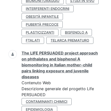
BIOMONITORAGGIO
STUDI IN VIVO
INTERFERENTI ENDOCRINI
OBESITÀ INFANTILE
PUBERTÀ PRECOCE
PLASTICIZZANTI
BISFENOLO A
FTALATI
TELARCA PREMATURO
The LIFE PERSUADED project approach
on phthalates and bisphenol A
biomonitoring in Italian mother-child
pairs linking exposure and juvenile
diseases
Contenuto Web
Descrizione generale del progetto Life
PERSUADED
CONTAMINANTI CHIMICI
EPIDEMIOLOGIA