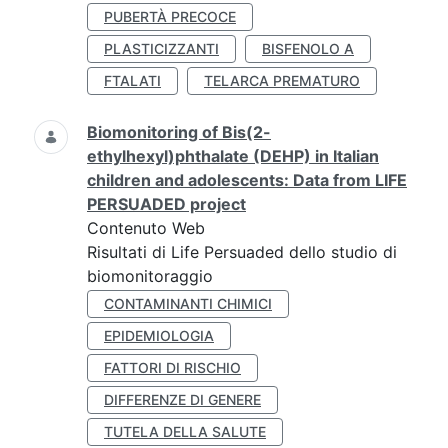
PUBERTÀ PRECOCE
PLASTICIZZANTI
BISFENOLO A
FTALATI
TELARCA PREMATURO
Biomonitoring of Bis(2-
ethylhexyl)phthalate (DEHP) in Italian
children and adolescents: Data from LIFE
PERSUADED project
Contenuto Web
Risultati di Life Persuaded dello studio di
biomonitoraggio
CONTAMINANTI CHIMICI
EPIDEMIOLOGIA
FATTORI DI RISCHIO
DIFFERENZE DI GENERE
TUTELA DELLA SALUTE