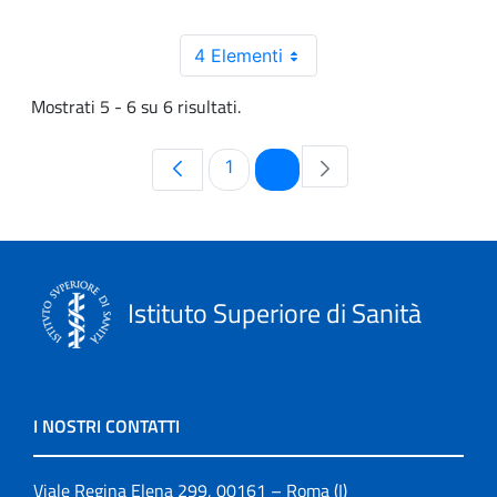
4 Elementi
Mostrati 5 - 6 su 6 risultati.
Pagina
Pagina
1
2
Istituto Superiore di Sanità
I NOSTRI CONTATTI
Viale Regina Elena 299, 00161 – Roma (I)