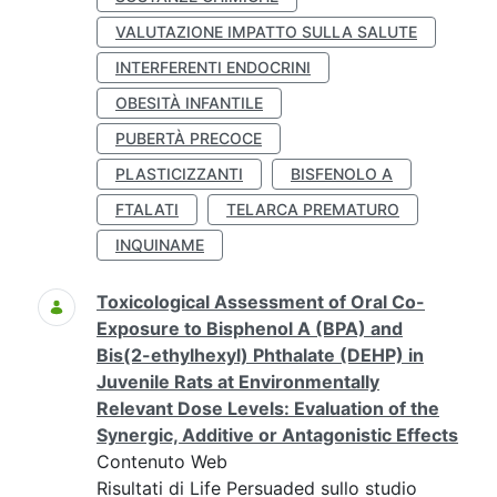
VALUTAZIONE IMPATTO SULLA SALUTE
INTERFERENTI ENDOCRINI
OBESITÀ INFANTILE
PUBERTÀ PRECOCE
PLASTICIZZANTI
BISFENOLO A
FTALATI
TELARCA PREMATURO
INQUINAME
Toxicological Assessment of Oral Co-
Exposure to Bisphenol A (BPA) and
Bis(2-ethylhexyl) Phthalate (DEHP) in
Juvenile Rats at Environmentally
Relevant Dose Levels: Evaluation of the
Synergic, Additive or Antagonistic Effects
Contenuto Web
Risultati di Life Persuaded sullo studio