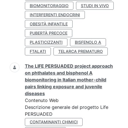
BIOMONITORAGGIO
STUDI IN VIVO
INTERFERENTI ENDOCRINI
OBESITÀ INFANTILE
PUBERTÀ PRECOCE
PLASTICIZZANTI
BISFENOLO A
FTALATI
TELARCA PREMATURO
The LIFE PERSUADED project approach
on phthalates and bisphenol A
biomonitoring in Italian mother-child
pairs linking exposure and juvenile
diseases
Contenuto Web
Descrizione generale del progetto Life
PERSUADED
CONTAMINANTI CHIMICI