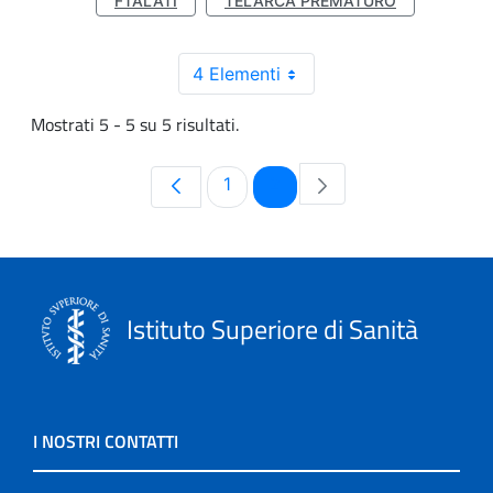
FTALATI
TELARCA PREMATURO
4 Elementi
Mostrati 5 - 5 su 5 risultati.
Pagina
Pagina
1
2
Istituto Superiore di Sanità
I NOSTRI CONTATTI