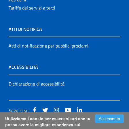
Tariffe dei servizi a terzi
ATTI DI NOTIFICA
Atti di notificazione per pubblici proclami
ACCESSIBILITÀ
Dichiarazione di accessibilità
Seguici su:
Utilizziamo i cookie per essere sicuri che tu
Acconsento
Accessibilità: form di segnalazione di prima istanza per
possa avere la migliore esperienza sul