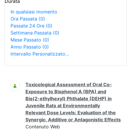
Durata
In qualsiasi momento
Ora Passata
(0)
Passate 24 Ore
(0)
Settimana Passata
(0)
Mese Passato
(0)
Anno Passato
(0)
Intervallo Personalizzato…
Ricerca
Toxicological Assessment of Oral Co-
Exposure to Bisphenol A (BPA) and
Bis(2-ethylhexyl) Phthalate (DEHP) in
Juvenile Rats at Environmentally
Relevant Dose Levels: Evaluation of the
Synergic, Additive or Antagonistic Effects
Contenuto Web