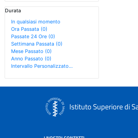
Durata
In qualsiasi momento
Ora Passata
(0)
Passate 24 Ore
(0)
Settimana Passata
(0)
Mese Passato
(0)
Anno Passato
(0)
Intervallo Personalizzato…
Istituto Superiore di S