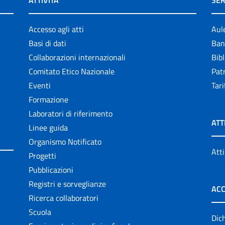
ATTIVITÀ
SER
Accesso agli atti
Aul
Basi di dati
Ban
Collaborazioni internazionali
Bibl
Comitato Etico Nazionale
Patr
Eventi
Tari
Formazione
Laboratori di riferimento
ATT
Linee guida
Organismo Notificato
Atti
Progetti
Pubblicazioni
Registri e sorveglianze
ACC
Ricerca collaboratori
Scuola
Dich