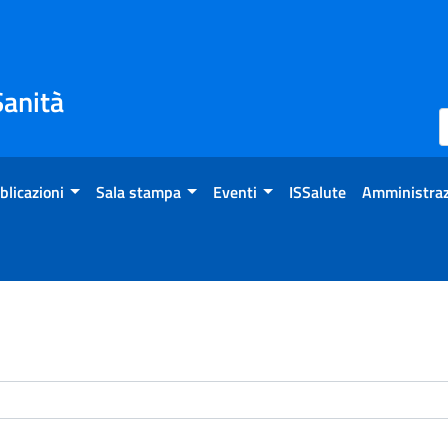
Sanità
blicazioni
Sala stampa
Eventi
ISSalute
Amministraz
enti