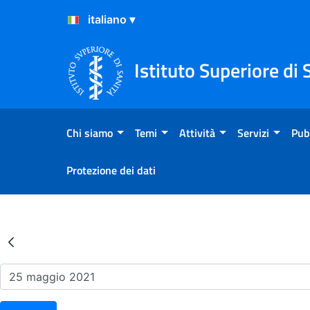
Salta al Contenuto
Salta al Footer
Istituto Superiore di 
Chi siamo
Temi
Attività
Servizi
Pub
Protezione dei dati
Risultati della Ricerca - Ev