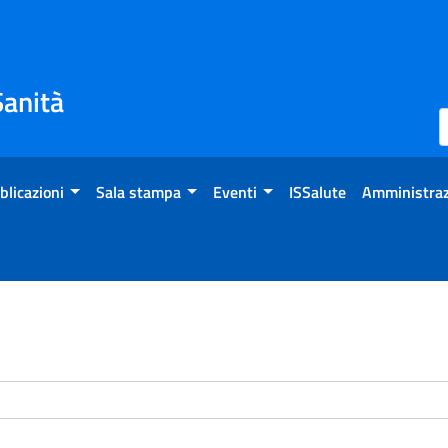
Sanità
blicazioni
Sala stampa
Eventi
ISSalute
Amministraz
enti