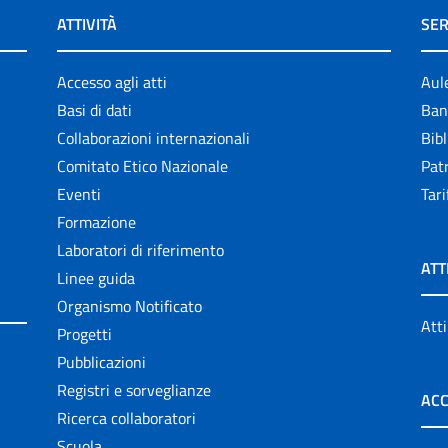
ATTIVITÀ
SER
Accesso agli atti
Aul
Basi di dati
Ban
Collaborazioni internazionali
Bibl
Comitato Etico Nazionale
Patr
Eventi
Tari
Formazione
Laboratori di riferimento
ATT
Linee guida
Organismo Notificato
Atti
Progetti
Pubblicazioni
Registri e sorveglianze
ACC
Ricerca collaboratori
Scuola