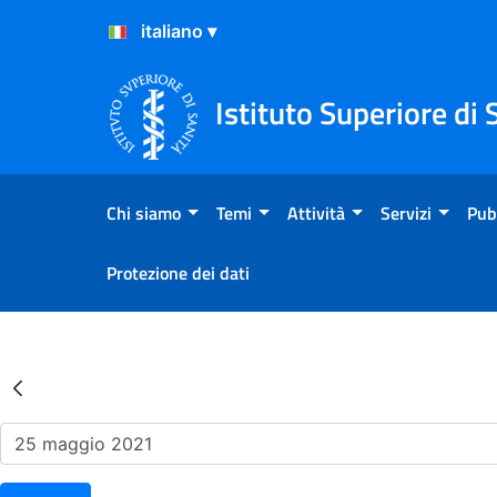
Salta al Contenuto
Salta al Footer
Istituto Superiore di 
Chi siamo
Temi
Attività
Servizi
Pub
Protezione dei dati
Risultati della Ricerca - Ev