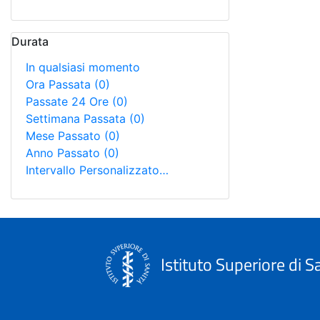
Durata
In qualsiasi momento
Ora Passata
(0)
Passate 24 Ore
(0)
Settimana Passata
(0)
Mese Passato
(0)
Anno Passato
(0)
Intervallo Personalizzato…
Istituto Superiore di S