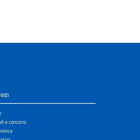
VIZI
e
di e concorsi
ioteca
ocini