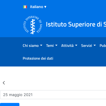
Salta al Contenuto
Salta al Footer
Istituto Superiore di 
Chi siamo
Temi
Attività
Servizi
Pub
Protezione dei dati
Risultati della Ricerca - Ev