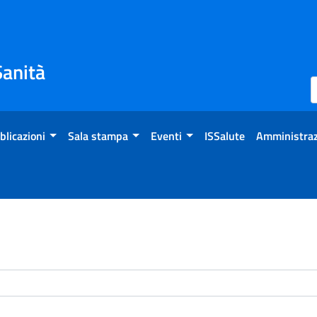
Sanità
blicazioni
Sala stampa
Eventi
ISSalute
Amministraz
enti