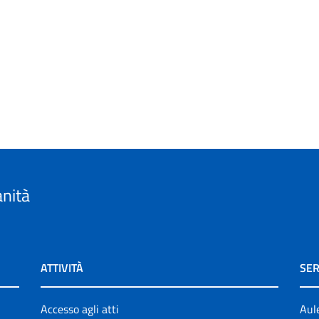
anità
ATTIVITÀ
SER
Accesso agli atti
Aul