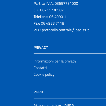
Partita I.V.A.
03657731000
C.F.
80211730587
Telefono:
06 4990 1
Fax:
06 4938 7118
PEC:
protocollo.centrale@pec.iss.it
PRIVACY
Informazioni per la privacy
Contatti
Cookie policy
PNRR
Attuazione misure PNRR