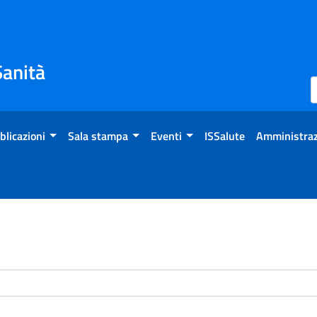
Sanità
blicazioni
Sala stampa
Eventi
ISSalute
Amministraz
enti