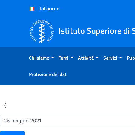
Salta al Contenuto
Salta al Footer
Istituto Superiore di 
Chi siamo
Temi
Attività
Servizi
Pub
Protezione dei dati
Risultati della Ricerca - Ev