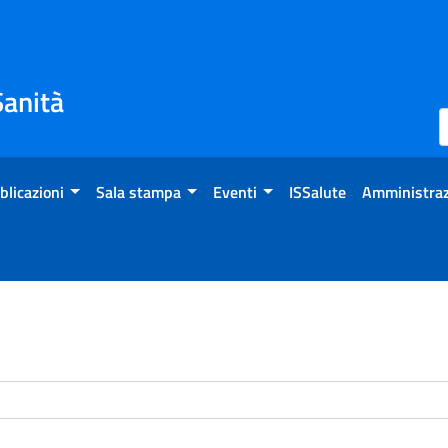
Sanità
blicazioni
Sala stampa
Eventi
ISSalute
Amministraz
enti