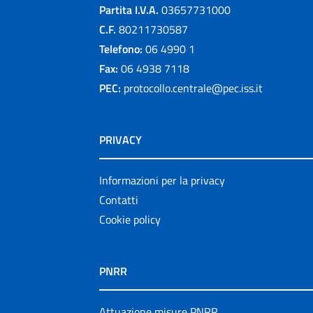
Partita I.V.A.
03657731000
C.F.
80211730587
Telefono:
06 4990 1
Fax:
06 4938 7118
PEC:
protocollo.centrale@pec.iss.it
PRIVACY
Informazioni per la privacy
Contatti
Cookie policy
PNRR
Attuazione misure PNRR