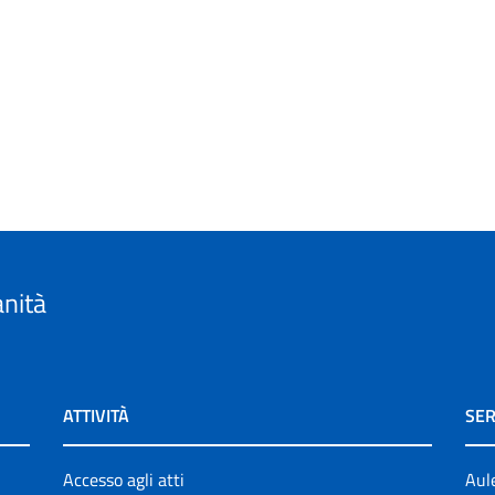
anità
ATTIVITÀ
SER
Accesso agli atti
Aul