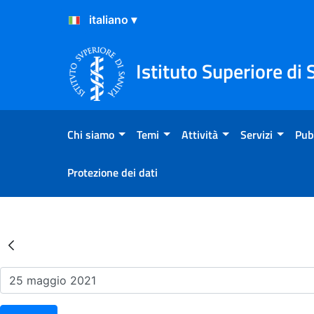
Salta al Contenuto
Salta al Footer
Istituto Superiore di 
Chi siamo
Temi
Attività
Servizi
Pub
Protezione dei dati
Risultati della Ricerca - Ev