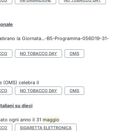
ionale
celebrano la Giornata...-B5-Programma-056D19-31-
CCO
NO TOBACCO DAY
OMS
e (OMS) celebra il
CCO
NO TOBACCO DAY
OMS
liani su dieci
ato ogni anno il 31
maggio
CCO
SIGARETTA ELETTRONICA