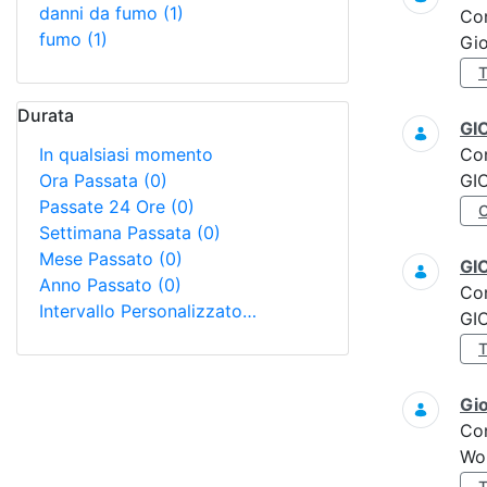
danni da fumo
(1)
Co
fumo
(1)
Gi
Durata
GI
In qualsiasi momento
Co
Ora Passata
(0)
GI
Passate 24 Ore
(0)
Settimana Passata
(0)
Mese Passato
(0)
GI
Anno Passato
(0)
Co
Intervallo Personalizzato…
GI
Gi
Co
Wo