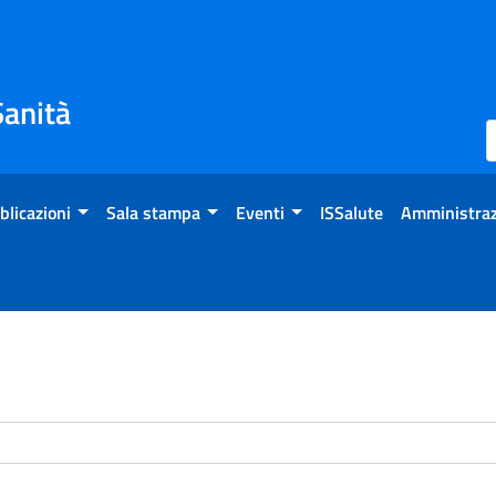
Sanità
blicazioni
Sala stampa
Eventi
ISSalute
Amministraz
enti