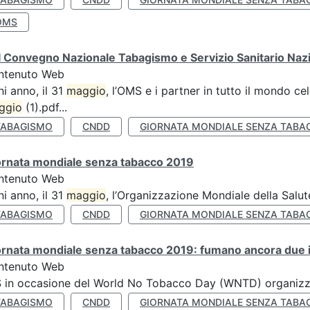
OMS
 Convegno Nazionale Tabagismo e Servizio Sanitario Naz
ntenuto Web
i anno, il 31
maggio
, l’OMS e i partner in tutto il mondo 
ggio
(1).pdf...
TABAGISMO
CNDD
GIORNATA MONDIALE SENZA TABA
ornata mondiale senza tabacco 2019
ntenuto Web
i anno, il 31
maggio
, l’Organizzazione Mondiale della Salut
TABAGISMO
CNDD
GIORNATA MONDIALE SENZA TABA
rnata mondiale senza tabacco 2019: fumano ancora due ita
ntenuto Web
S in occasione del World No Tobacco Day (WNTD) organizz
TABAGISMO
CNDD
GIORNATA MONDIALE SENZA TABA