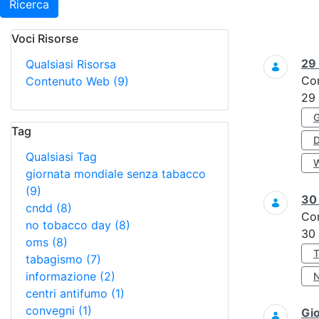
Ricerca
Voci Risorse
Ricerca
29
Qualsiasi Risorsa
Co
Contenuto Web
(9)
29
Tag
Qualsiasi Tag
giornata mondiale senza tabacco
(9)
3
cndd
(8)
Co
no tobacco day
(8)
30
oms
(8)
tabagismo
(7)
informazione
(2)
centri antifumo
(1)
convegni
(1)
Gi