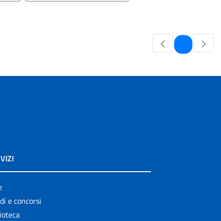
Pagina
1
VIZI
e
di e concorsi
ioteca