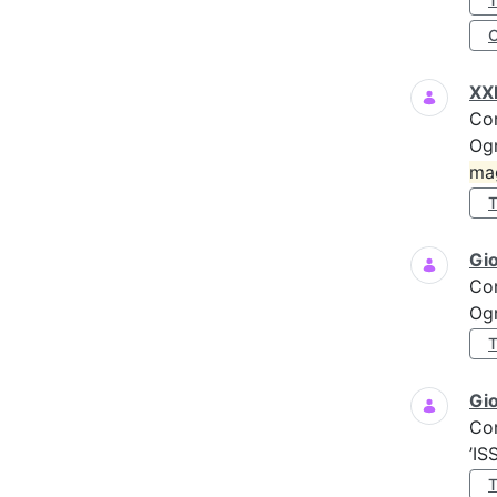
XXI
Co
Ogn
ma
Gi
Co
Ogn
Gio
Co
’IS