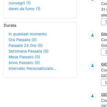
convegni
(1)
Co
danni da fumo
(1)
31
all
Durata
In qualsiasi momento
Gi
Ora Passata
(0)
Co
Passate 24 Ore
(0)
Gi
Settimana Passata
(0)
Mese Passato
(0)
Anno Passato
(0)
GI
Intervallo Personalizzato…
Co
GI
GI
Co
GI