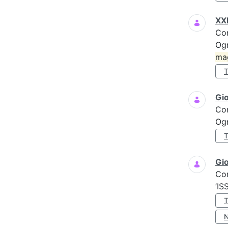
XXI
Co
Ogn
ma
Gi
Co
Ogn
Gio
Co
’IS