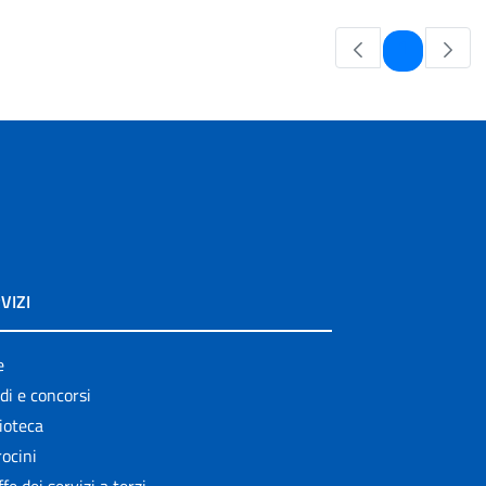
Pagina
1
VIZI
e
di e concorsi
ioteca
ocini