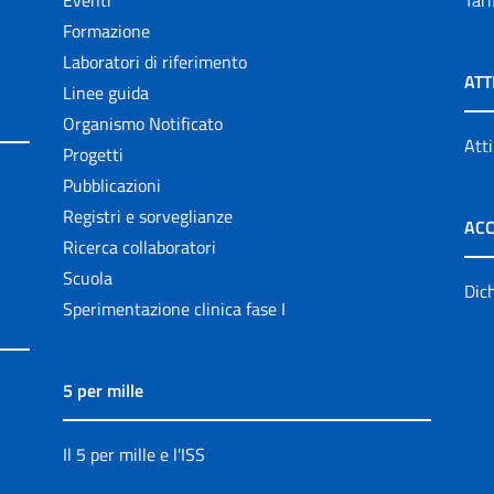
Eventi
Tari
Formazione
Laboratori di riferimento
ATT
Linee guida
Organismo Notificato
Atti
Progetti
Pubblicazioni
Registri e sorveglianze
ACC
Ricerca collaboratori
Scuola
Dich
Sperimentazione clinica fase I
5 per mille
Il 5 per mille e l'ISS