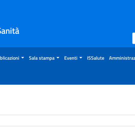
Sanità
blicazioni
Sala stampa
Eventi
ISSalute
Amministraz
enti