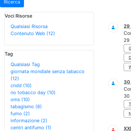
Ricerca
Voci Risorse
Ricerca
29
Qualsiasi Risorsa
Co
Contenuto Web
(12)
29
Tag
Qualsiasi Tag
giornata mondiale senza tabacco
(12)
3
cndd
(10)
Co
no tobacco day
(10)
30
oms
(10)
tabagismo
(8)
fumo
(2)
informazione
(2)
centri antifumo
(1)
XXI