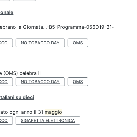
ionale
celebrano la Giornata...-B5-Programma-056D19-31-
CCO
NO TOBACCO DAY
OMS
e (OMS) celebra il
CCO
NO TOBACCO DAY
OMS
liani su dieci
ato ogni anno il 31
maggio
CCO
SIGARETTA ELETTRONICA