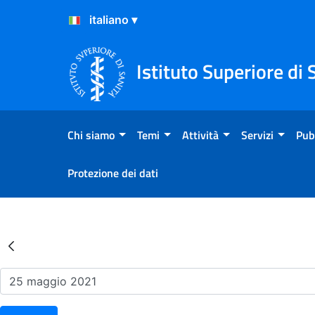
Salta al Contenuto
Salta al Footer
Istituto Superiore di 
Chi siamo
Temi
Attività
Servizi
Pub
Protezione dei dati
Risultati della Ricerca - Ev