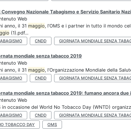
 Convegno Nazionale Tabagismo e Servizio Sanitario Naz
ntenuto Web
i anno, il 31
maggio
, l’OMS e i partner in tutto il mondo 
ggio
(1).pdf...
TABAGISMO
CNDD
GIORNATA MONDIALE SENZA TABA
ornata mondiale senza tabacco 2019
ntenuto Web
i anno, il 31
maggio
, l’Organizzazione Mondiale della Salut
TABAGISMO
CNDD
GIORNATA MONDIALE SENZA TABA
rnata mondiale senza tabacco 2019: fumano ancora due ita
ntenuto Web
S in occasione del World No Tobacco Day (WNTD) organizz
TABAGISMO
CNDD
GIORNATA MONDIALE SENZA TABA
NO TOBACCO DAY
OMS