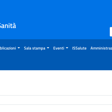
Sanità
blicazioni
Sala stampa
Eventi
ISSalute
Amministraz
enti