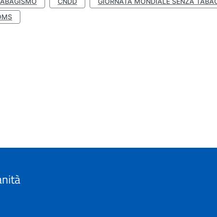
TABAGISMO
CNDD
GIORNATA MONDIALE SENZA TABA
OMS
anità