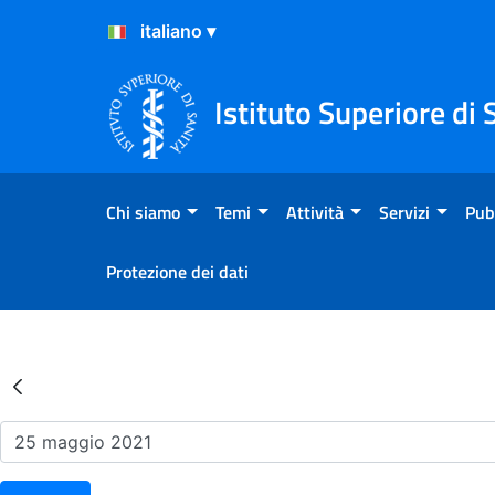
Salta al Contenuto
Salta al Footer
Istituto Superiore di 
Chi siamo
Temi
Attività
Servizi
Pub
Protezione dei dati
Risultati della Ricerca - Ev