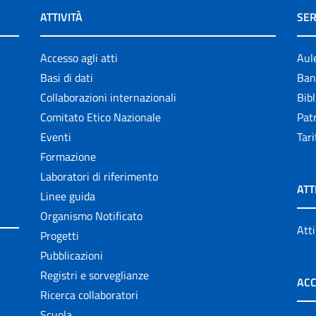
ATTIVITÀ
SER
Accesso agli atti
Aul
Basi di dati
Ban
Collaborazioni internazionali
Bibl
Comitato Etico Nazionale
Patr
Eventi
Tari
Formazione
Laboratori di riferimento
ATT
Linee guida
Organismo Notificato
Atti
Progetti
Pubblicazioni
Registri e sorveglianze
ACC
Ricerca collaboratori
Scuola