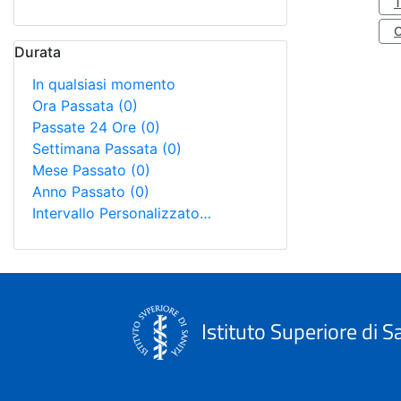
Durata
In qualsiasi momento
Ora Passata
(0)
Passate 24 Ore
(0)
Settimana Passata
(0)
Mese Passato
(0)
Anno Passato
(0)
Intervallo Personalizzato…
Istituto Superiore di S