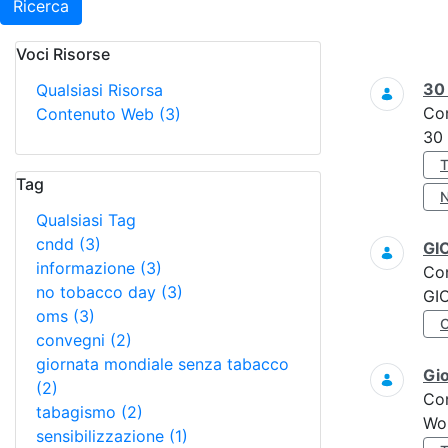
Ricerca
Voci Risorse
Ricerca
3
Qualsiasi Risorsa
Co
Contenuto Web
(3)
30
Tag
Qualsiasi Tag
cndd
(3)
GI
informazione
(3)
Co
no tobacco day
(3)
GI
oms
(3)
convegni
(2)
giornata mondiale senza tabacco
Gi
(2)
Co
tabagismo
(2)
Wo
sensibilizzazione
(1)