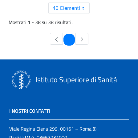
40 Elementi
Mostrati 1 - 38 su 38 risultati.
Pagina
1
Istituto Superiore di Sanità
I NOSTRI CONTATTI
Viale Regina Elena 299, 00161 – Roma (I)
Partita I.V.A.
03657731000