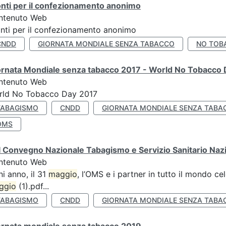
nti per il confezionamento anonimo
ntenuto Web
nti per il confezionamento anonimo
CNDD
GIORNATA MONDIALE SENZA TABACCO
NO TOB
ornata Mondiale senza tabacco 2017 - World No Tobacco
ntenuto Web
rld No Tobacco Day 2017
TABAGISMO
CNDD
GIORNATA MONDIALE SENZA TABA
OMS
 Convegno Nazionale Tabagismo e Servizio Sanitario Naz
ntenuto Web
i anno, il 31
maggio
, l’OMS e i partner in tutto il mondo 
ggio
(1).pdf...
TABAGISMO
CNDD
GIORNATA MONDIALE SENZA TABA