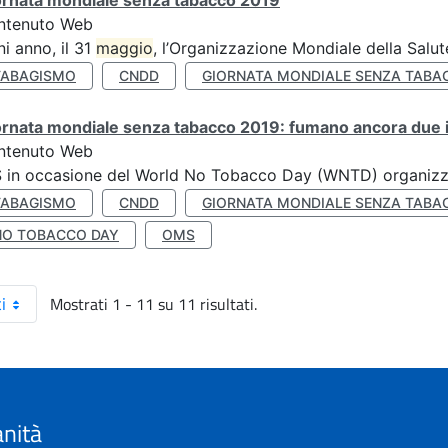
ornata mondiale senza tabacco 2019
ntenuto Web
i anno, il 31
maggio
, l’Organizzazione Mondiale della Salut
TABAGISMO
CNDD
GIORNATA MONDIALE SENZA TABA
rnata mondiale senza tabacco 2019: fumano ancora due ita
ntenuto Web
S in occasione del World No Tobacco Day (WNTD) organizz
TABAGISMO
CNDD
GIORNATA MONDIALE SENZA TABA
NO TOBACCO DAY
OMS
Mostrati 1 - 11 su 11 risultati.
i
anità