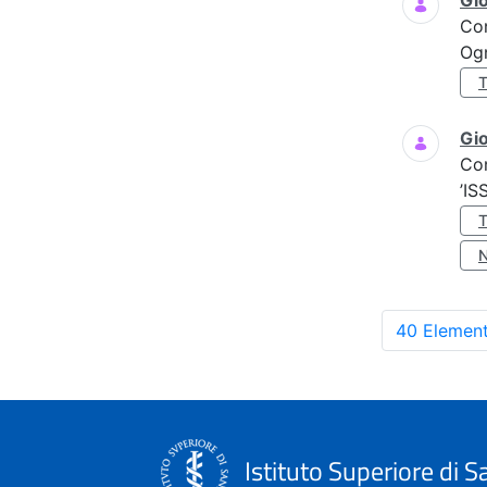
Gi
Co
Ogn
Gio
Co
’IS
40 Element
Istituto Superiore di S