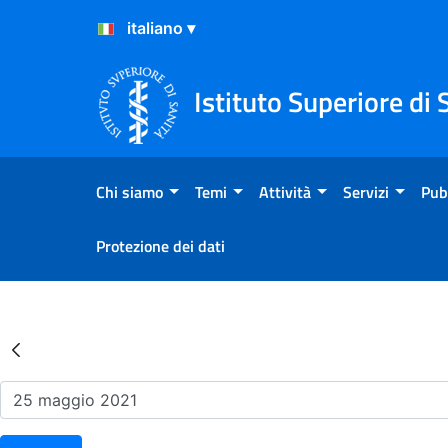
Salta al Contenuto
Salta al Footer
Istituto Superiore di 
Chi siamo
Temi
Attività
Servizi
Pub
Protezione dei dati
Risultati della Ricerca - Ev