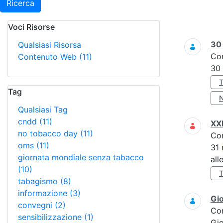
Ricerca
Voci Risorse
Ricerca
3
Qualsiasi Risorsa
Co
Contenuto Web
(11)
30
Tag
Qualsiasi Tag
cndd
(11)
XXI
no tobacco day
(11)
Co
oms
(11)
31
giornata mondiale senza tabacco
all
(10)
tabagismo
(8)
informazione
(3)
Gi
convegni
(2)
Co
sensibilizzazione
(1)
Gi