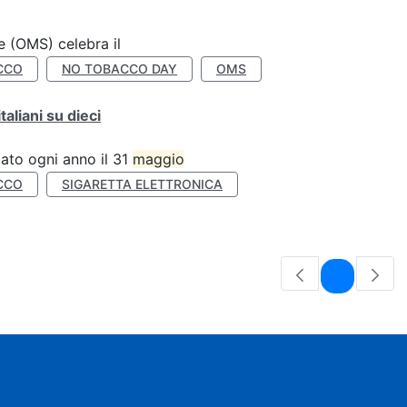
e (OMS) celebra il
CCO
NO TOBACCO DAY
OMS
liani su dieci
ato ogni anno il 31
maggio
CCO
SIGARETTA ELETTRONICA
Pagina
1