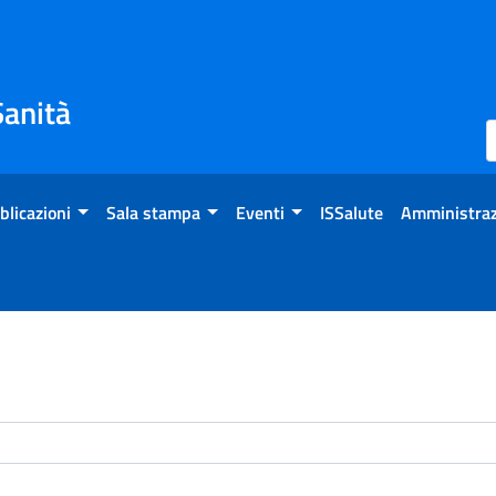
Sanità
blicazioni
Sala stampa
Eventi
ISSalute
Amministraz
enti