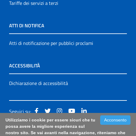
Tariffe dei servizi a terzi
ATTI DI NOTIFICA
Atti di notificazione per pubblici proclami
ACCESSIBILITÀ
Dichiarazione di accessibilità
Seguici su:
Utilizziamo i cookie per essere sicuri che tu
Acconsento
Accessibilità: form di segnalazione di prima istanza per
possa avere la migliore esperienza sul
nostro sito. Se vai avanti nella navigazione, riteniamo che
questa pagina
|
Note Legali
|
Sitemap