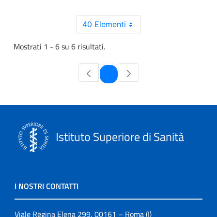
40 Elementi
Mostrati 1 - 6 su 6 risultati.
Pagina
1
Istituto Superiore di Sanità
I NOSTRI CONTATTI
Viale Regina Elena 299, 00161 – Roma (I)