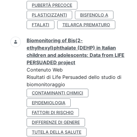
PUBERTÀ PRECOCE
PLASTICIZZANTI
BISFENOLO A
FTALATI
TELARCA PREMATURO
Biomonitoring of Bis(2-
ethylhexyl)phthalate (DEHP) in Italian
children and adolescents: Data from LIFE
PERSUADED project
Contenuto Web
Risultati di Life Persuaded dello studio di
biomonitoraggio
CONTAMINANTI CHIMICI
EPIDEMIOLOGIA
FATTORI DI RISCHIO
DIFFERENZE DI GENERE
TUTELA DELLA SALUTE