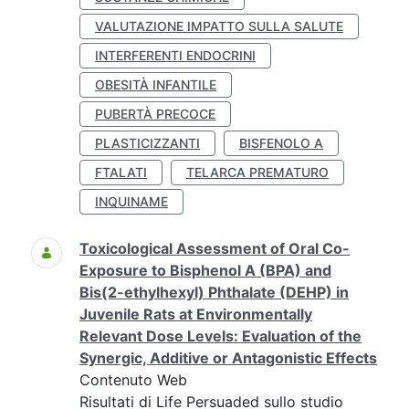
VALUTAZIONE IMPATTO SULLA SALUTE
INTERFERENTI ENDOCRINI
OBESITÀ INFANTILE
PUBERTÀ PRECOCE
PLASTICIZZANTI
BISFENOLO A
FTALATI
TELARCA PREMATURO
INQUINAME
Toxicological Assessment of Oral Co-
Exposure to Bisphenol A (BPA) and
Bis(2-ethylhexyl) Phthalate (DEHP) in
Juvenile Rats at Environmentally
Relevant Dose Levels: Evaluation of the
Synergic, Additive or Antagonistic Effects
Contenuto Web
Risultati di Life Persuaded sullo studio