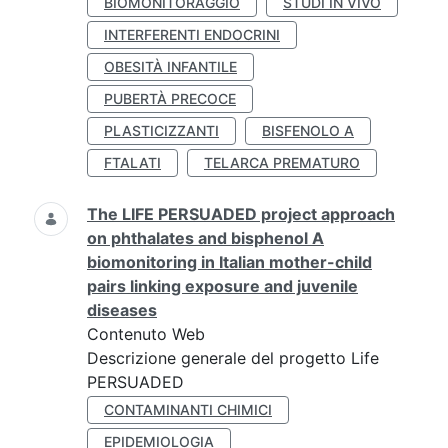
BIOMONITORAGGIO
STUDI IN VIVO
INTERFERENTI ENDOCRINI
OBESITÀ INFANTILE
PUBERTÀ PRECOCE
PLASTICIZZANTI
BISFENOLO A
FTALATI
TELARCA PREMATURO
The LIFE PERSUADED project approach
on phthalates and bisphenol A
biomonitoring in Italian mother-child
pairs linking exposure and juvenile
diseases
Contenuto Web
Descrizione generale del progetto Life
PERSUADED
CONTAMINANTI CHIMICI
EPIDEMIOLOGIA