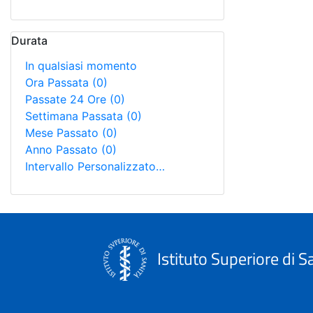
Durata
In qualsiasi momento
Ora Passata
(0)
Passate 24 Ore
(0)
Settimana Passata
(0)
Mese Passato
(0)
Anno Passato
(0)
Intervallo Personalizzato…
Istituto Superiore di S