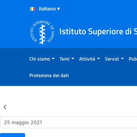
Salta al Contenuto
Salta al Footer
Istituto Superiore di 
Chi siamo
Temi
Attività
Servizi
Pub
Protezione dei dati
Risultati della Ricerca - Ev