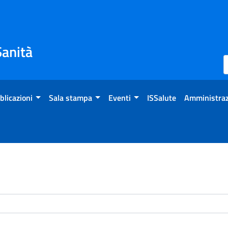
Sanità
blicazioni
Sala stampa
Eventi
ISSalute
Amministraz
enti