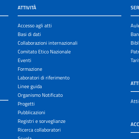
ATTIVITÀ
SER
Accesso agli atti
Aul
Basi di dati
Ban
Collaborazioni internazionali
Bibl
Comitato Etico Nazionale
Patr
Eventi
Tari
Formazione
Laboratori di riferimento
ATT
Linee guida
Organismo Notificato
Atti
Progetti
Pubblicazioni
Registri e sorveglianze
ACC
Ricerca collaboratori
Scuola