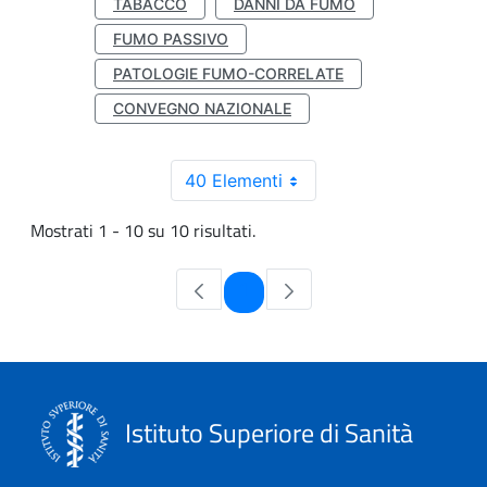
TABACCO
DANNI DA FUMO
FUMO PASSIVO
PATOLOGIE FUMO-CORRELATE
CONVEGNO NAZIONALE
40 Elementi
Mostrati 1 - 10 su 10 risultati.
Pagina
1
Istituto Superiore di Sanità