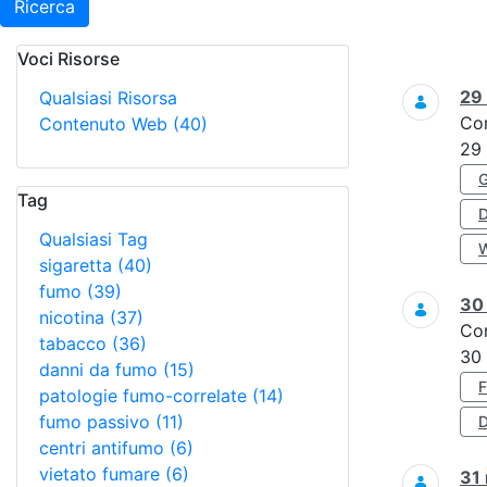
Ricerca
Voci Risorse
Ricerca
29
Qualsiasi Risorsa
Co
Contenuto Web
(40)
29
Tag
Qualsiasi Tag
sigaretta
(40)
fumo
(39)
3
nicotina
(37)
Co
tabacco
(36)
30
danni da fumo
(15)
patologie fumo-correlate
(14)
fumo passivo
(11)
D
centri antifumo
(6)
vietato fumare
(6)
31