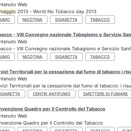
ntenuto Web
maggio
2013 - World No Tobacco day 2013
FUMO
NICOTINA
SIGARETTA
TABACCO
acco - VIII Convegno nazionale Tabagismo e Servizio San
ntenuto Web
acco - VIII Convegno nazionale Tabagismo e Servizio Sani
FUMO
NICOTINA
SIGARETTA
TABACCO
vizi Territoriali per la cessazione dal fumo di tabacco i ris
ntenuto Web
vizi Territoriali per la cessazione dal fumo di tabacco: i risu
SIGARETTA
CENTRI ANTIFUMO
SMETTERE DI FUMARE
venzione Quadro per il Controllo del Tabacco
ntenuto Web
venzione Quadro per il Controllo del Tabacco
FUMO
NICOTINA
SIGARETTA
TABACCO
FUM