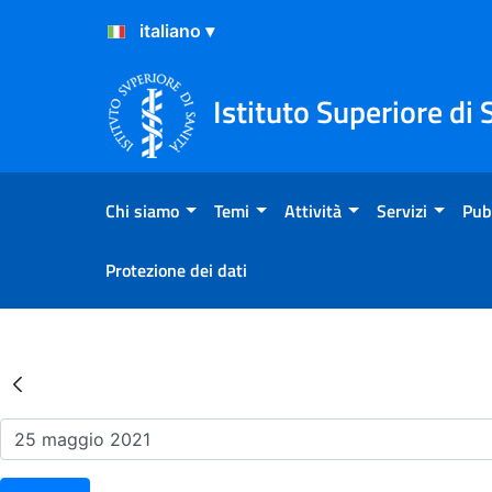
Salta al Contenuto
Salta al Footer
Istituto Superiore di 
Chi siamo
Temi
Attività
Servizi
Pub
Protezione dei dati
Risultati della Ricerca - Ev