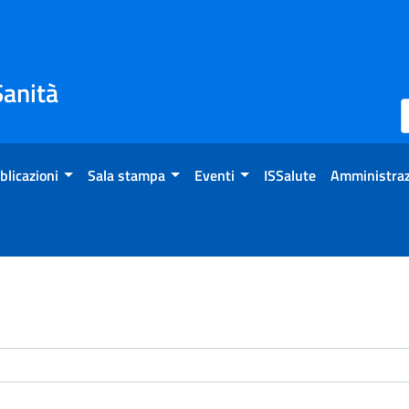
Sanità
blicazioni
Sala stampa
Eventi
ISSalute
Amministraz
enti