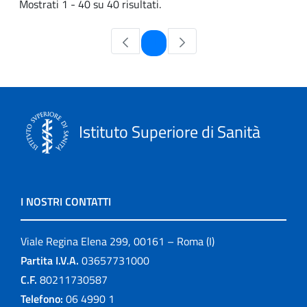
Mostrati 1 - 40 su 40 risultati.
Pagina
1
Istituto Superiore di Sanità
I NOSTRI CONTATTI
Viale Regina Elena 299, 00161 – Roma (I)
Partita I.V.A.
03657731000
C.F.
80211730587
Telefono:
06 4990 1