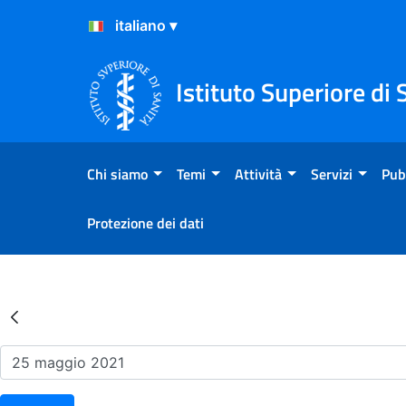
Salta al Contenuto
Salta al Footer
Istituto Superiore di 
Chi siamo
Temi
Attività
Servizi
Pub
Protezione dei dati
Risultati della Ricerca - Ev