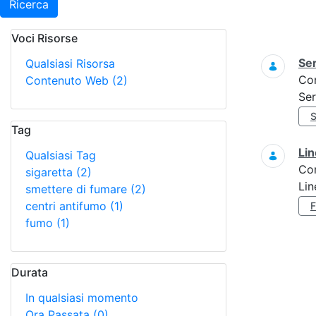
Ricerca
Voci Risorse
Ricerca
Ser
Qualsiasi Risorsa
Co
Contenuto Web
(2)
Ser
Tag
Lin
Qualsiasi Tag
Co
sigaretta
(2)
Lin
smettere di fumare
(2)
centri antifumo
(1)
fumo
(1)
Durata
In qualsiasi momento
Ora Passata
(0)