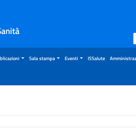
Sanità
blicazioni
Sala stampa
Eventi
ISSalute
Amministraz
enti