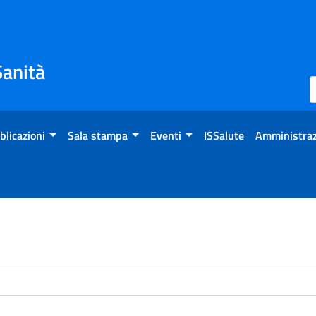
Sanità
blicazioni
Sala stampa
Eventi
ISSalute
Amministraz
enti