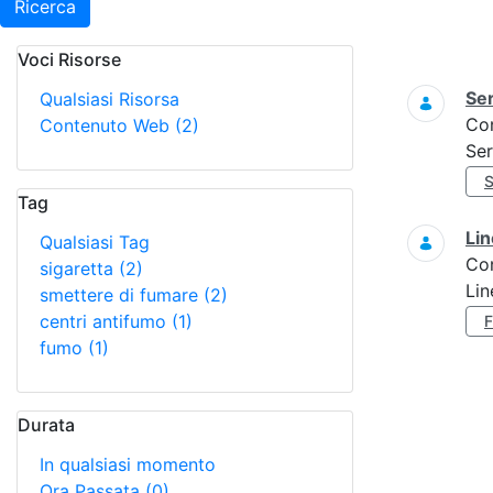
Ricerca
Voci Risorse
Ricerca
Ser
Qualsiasi Risorsa
Co
Contenuto Web
(2)
Ser
Tag
Lin
Qualsiasi Tag
Co
sigaretta
(2)
Lin
smettere di fumare
(2)
centri antifumo
(1)
fumo
(1)
Durata
In qualsiasi momento
Ora Passata
(0)