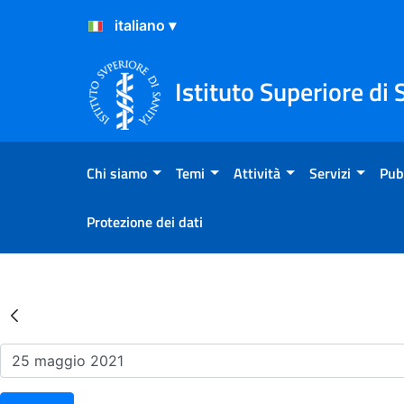
Salta al Contenuto
Salta al Footer
Istituto Superiore di 
Chi siamo
Temi
Attività
Servizi
Pub
Protezione dei dati
Risultati della Ricerca - Ev